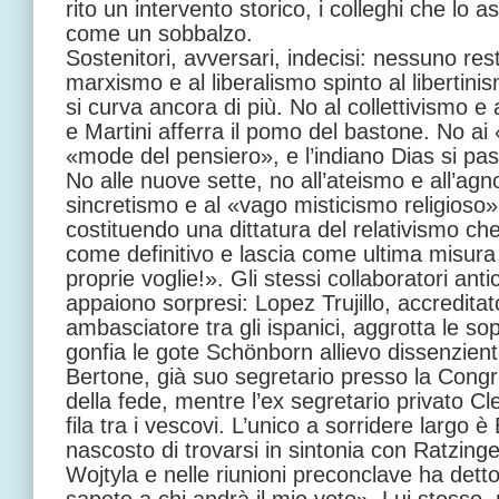
rito un intervento storico, i colleghi che lo 
come un sobbalzo.
Sostenitori, avversari, indecisi: nessuno rest
marxismo e al liberalismo spinto al libertinis
si curva ancora di più. No al collettivismo e a
e Martini afferra il pomo del bastone. No ai «
«mode del pensiero», e l’indiano Dias si pa
No alle nuove sette, no all’ateismo e all’agn
sincretismo e al «vago misticismo religioso»
costituendo una dittatura del relativismo ch
come definitivo e lascia come ultima misura s
proprie voglie!». Gli stessi collaboratori ant
appaiono sorpresi: Lopez Trujillo, accredita
ambasciatore tra gli ispanici, aggrotta le so
gonfia le gote Schönborn allievo dissenzient
Bertone, già suo segretario presso la Congr
della fede, mentre l’ex segretario privato 
fila tra i vescovi. L’unico a sorridere largo è
nascosto di trovarsi in sintonia con Ratzing
Wojtyla e nelle riunioni preconclave ha dett