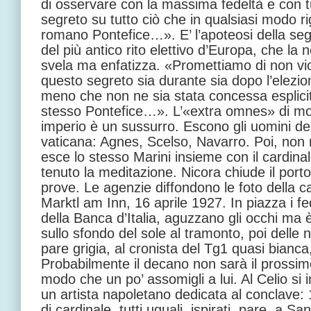
di osservare con la massima fedeltà e con tutti
segreto su tutto ciò che in qualsiasi modo ri
romano Pontefice…». E’ l’apoteosi della segr
del più antico rito elettivo d’Europa, che la
svela ma enfatizza. «Promettiamo di non vi
questo segreto sia durante sia dopo l’elezio
meno che non ne sia stata concessa esplicit
stesso Pontefice…». L’«extra omnes» di mo
imperio è un sussurro. Escono gli uomini d
vaticana: Agnes, Scelso, Navarro. Poi, non 
esce lo stesso Marini insieme con il cardina
tenuto la meditazione. Nicora chiude il port
prove. Le agenzie diffondono le foto della c
Marktl am Inn, 16 aprile 1927. In piazza i fed
della Banca d’Italia, aguzzano gli occhi ma è 
sullo sfondo del sole al tramonto, poi delle 
pare grigia, al cronista del Tg1 quasi bianca
Probabilmente il decano non sarà il prossim
modo che un po’ assomigli a lui. Al Celio si i
un artista napoletano dedicata al conclave: 
di cardinale, tutti uguali, ispirati, pare, a