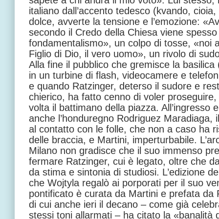
sapete a chi andrà il mio voto». Lui stesso,
italiano dall’accento tedesco (kvando, cioia
dolce, avverte la tensione e l’emozione: «A
secondo il Credo della Chiesa viene spesso
fondamentalismo», un colpo di tosse, «noi a
Figlio di Dio, il vero uomo», un rivolo di sud
Alla fine il pubblico che gremisce la basilica
in un turbine di flash, videocamere e telefon
e quando Ratzinger, deterso il sudore e restitu
chierico, ha fatto cenno di voler proseguire,
volta il battimano della piazza. All’ingresso 
anche l’honduregno Rodriguez Maradiaga, il 
al contatto con le folle, che non a caso ha 
delle braccia, e Martini, imperturbabile. L’a
Milano non gradisce che il suo immenso pres
fermare Ratzinger, cui è legato, oltre che d
da stima e sintonia di studiosi. L’edizione de
che Wojtyla regalò ai porporati per il suo v
pontificato è curata da Martini e prefata d
di cui anche ieri il decano – come già celebr
stessi toni allarmati – ha citato la «banalità