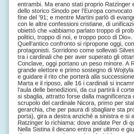
entrambi. Ma erano stati proprio Ratzinger e 
dello storico Sinodo per l’Europa convocato 
fine del ’91; e mentre Martini parlò di evang
con le altre confessioni cristiane, di unifica
obiettò che «abbiamo parlato troppo di probl
politici, troppo di noi, e troppo poco di Dio».
Quell’antico confronto si ripropone oggi, con
protagonisti. Sorridono come sollevati Silve
tra i cardinali che per aver superato gli ott
Conclave, oggi portano un peso minore. A R
grande elettore e primo sostegno di Wojtyla,
e guidare il rito che porterà alla succession
Marta e il riposo, alle 16 i cardinali si inc
l’aula delle benedizioni, da cui partirà il c
si sbaglia, attratto forse dalla magnificenza
scrupolo del cardinale Nicora, primo per st
gerarchia, che per paura di sbagliare sta pr
porta), gira a destra anziché a sinistra e si a
Ratzinger lo richiama: dove andate Per di qu
Nella Sistina il decano entra per ultimo e g