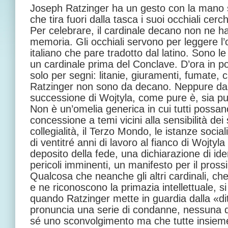
Joseph Ratzinger ha un gesto con la mano sin
che tira fuori dalla tasca i suoi occhiali cerch
Per celebrare, il cardinale decano non ne ha
memoria. Gli occhiali servono per leggere l’o
italiano che pare tradotto dal latino. Sono le
un cardinale prima del Conclave. D’ora in po
solo per segni: litanie, giuramenti, fumate,
Ratzinger non sono da decano. Neppure da 
successione di Wojtyla, come pure è, sia pu
Non è un’omelia generica in cui tutti possan
concessione a temi vicini alla sensibilità dei 
collegialità, il Terzo Mondo, le istanze social
di ventitré anni di lavoro al fianco di Wojty
deposito della fede, una dichiarazione di ide
pericoli imminenti, un manifesto per il pros
Qualcosa che neanche gli altri cardinali, c
e ne riconoscono la primazia intellettuale, si
quando Ratzinger mette in guardia dalla «dit
pronuncia una serie di condanne, nessuna de
sé uno sconvolgimento ma che tutte insieme