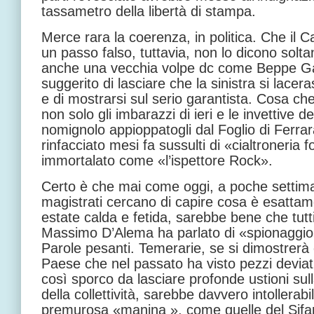
tassametro della libertà di stampa.
Merce rara la coerenza, in politica. Che il
un passo falso, tuttavia, non lo dicono solt
anche una vecchia volpe dc come Beppe Garg
suggerito di lasciare che la sinistra si lacer
e di mostrarsi sul serio garantista. Cosa ch
non solo gli imbarazzi di ieri e le invettive d
nomignolo appioppatogli dal Foglio di Ferra
rinfacciato mesi fa sussulti di «cialtroneria fo
immortalato come «l’ispettore Rock».
Certo è che mai come oggi, a poche settima
magistrati cercano di capire cosa è esatta
estate calda e fetida, sarebbe bene che tutti
Massimo D’Alema ha parlato di «spionaggio»
Parole pesanti. Temerarie, se si dimostrerà
Paese che nel passato ha visto pezzi deviati
così sporco da lasciare profonde ustioni sull
della collettività, sarebbe davvero intollerab
premurosa «manina », come quelle del Sifar