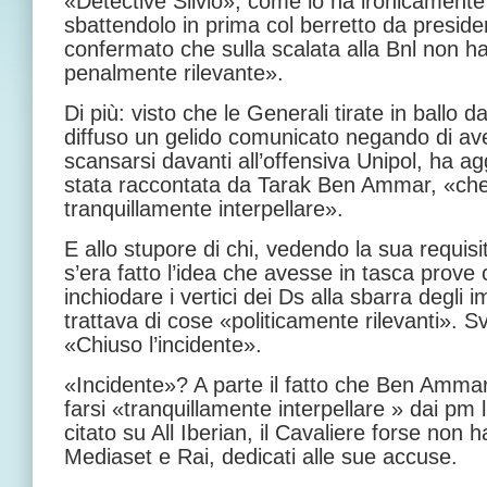
«Detective Silvio», come lo ha ironicamente
sbattendolo in prima col berretto da presid
confermato che sulla scalata alla Bnl non ha 
penalmente rilevante».
Di più: visto che le Generali tirate in ballo 
diffuso un gelido comunicato negando di ave
scansarsi davanti all’offensiva Unipol, ha ag
stata raccontata da Tarak Ben Ammar, «che
tranquillamente interpellare».
E allo stupore di chi, vedendo la sua requisi
s’era fatto l’idea che avesse in tasca prove 
inchiodare i vertici dei Ds alla sbarra degli 
trattava di cose «politicamente rilevanti». Sv
«Chiuso l’incidente».
«Incidente»? A parte il fatto che Ben Ammar
farsi «tranquillamente interpellare » dai pm l
citato su All Iberian, il Cavaliere forse non ha 
Mediaset e Rai, dedicati alle sue accuse.