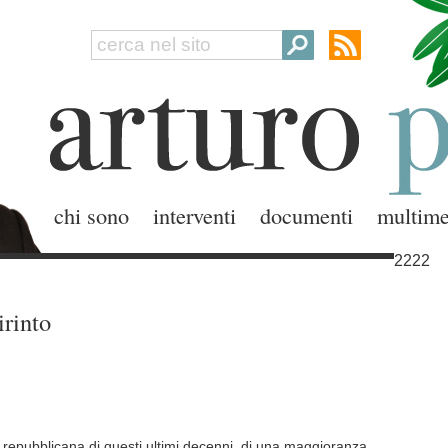
chi sono
interventi
documenti
multime
2222
irinto
a repubblicana di questi ultimi decenni, di una maggioranza