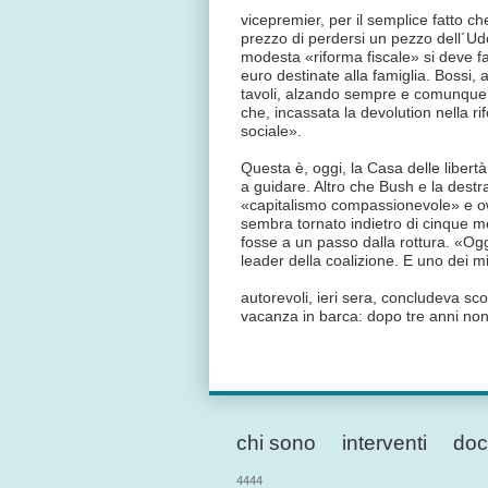
vicepremier, per il semplice fatto c
prezzo di perdersi un pezzo dell´Ud
modesta «riforma fiscale» si deve fa
euro destinate alla famiglia. Bossi, 
tavoli, alzando sempre e comunque l
che, incassata la devolution nella r
sociale».
Questa è, oggi, la Casa delle libert
a guidare. Altro che Bush e la destr
«capitalismo compassionevole» e owne
sembra tornato indietro di cinque m
fosse a un passo dalla rottura. «Oggi
leader della coalizione. E uno dei mi
autorevoli, ieri sera, concludeva sc
vacanza in barca: dopo tre anni non
chi sono
interventi
doc
4444