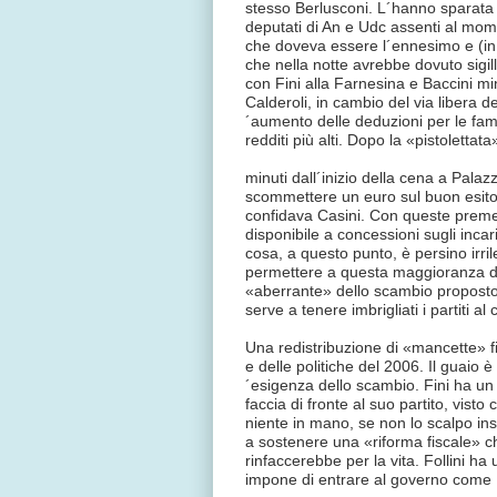
stesso Berlusconi. L´hanno sparata (
deputati di An e Udc assenti al moment
che doveva essere l´ennesimo e (in 
che nella notte avrebbe dovuto sigill
con Fini alla Farnesina e Baccini mi
Calderoli, in cambio del via libera deg
´aumento delle deduzioni per le famigl
redditi più alti. Dopo la «pistolettat
minuti dall´inizio della cena a Palaz
scommettere un euro sul buon esito 
confidava Casini. Con queste prem
disponibile a concessioni sugli incari
cosa, a questo punto, è persino irri
permettere a questa maggioranza di
«aberrante» dello scambio proposto 
serve a tenere imbrigliati i partiti al
Una redistribuzione di «mancette» fi
e delle politiche del 2006. Il guaio è
´esigenza dello scambio. Fini ha un s
faccia di fronte al suo partito, visto
niente in mano, se non lo scalpo ins
a sostenere una «riforma fiscale» che
rinfaccerebbe per la vita. Follini ha 
impone di entrare al governo come