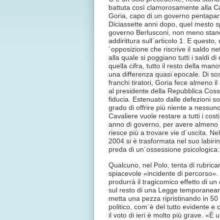
battuta così clamorosamente alla C
Goria, capo di un governo pentaparti
Diciassette anni dopo, quel mesto s
governo Berlusconi, non meno stanco 
addirittura sull´articolo 1. E quest
´opposizione che riscrive il saldo ne
alla quale si poggiano tutti i saldi 
quella cifra, tutto il resto della m
una differenza quasi epocale. Di so
franchi tiratori, Goria fece almeno il
al presidente della Repubblica Coss
fiducia. Estenuato dalle defezioni s
grado di offrire più niente a nessuno
Cavaliere vuole restare a tutti i cost
anno di governo, per avere almeno la
riesce più a trovare vie d´uscita. Ne
2004 si è trasformata nel suo labiri
preda di un´ossessione psicologica
Qualcuno, nel Polo, tenta di rubricare
spiacevole «incidente di percorso».
produrrà il tragicomico effetto di un d
sul resto di una Legge temporaneame
metta una pezza ripristinando in 50 m
politico, com´è del tutto evidente e
il voto di ieri è molto più grave. «È 