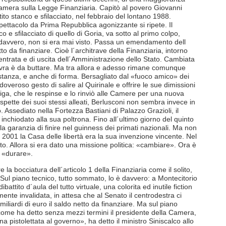
amera sulla Legge Finanziaria. Capitò al povero Giovanni
to stanco e sfilacciato, nel febbraio del lontano 1988.
pettacolo da Prima Repubblica agonizzante si ripete. Il
e sfilacciato di quello di Goria, va sotto al primo colpo,
o, davvero, non si era mai visto. Passa un emendamento dell
tto da finanziare. Cioè l´architrave della Finanziaria, intorno
di entrata e di uscita dell´Amministrazione dello Stato. Cambiata
anovra è da buttare. Ma tra allora e adesso rimane comunque
stanza, e anche di forma. Bersagliato dal «fuoco amico» dei
 doveroso gesto di salire al Quirinale e offrire le sue dimissioni
iga, che le respinse e lo rinviò alle Camere per una nuova
ospette dei suoi stessi alleati, Berlusconi non sembra invece in
. Assediato nella Fortezza Bastiani di Palazzo Grazioli, il
i inchiodato alla sua poltrona. Fino all´ultimo giorno del quinto
 garanzia di finire nel guinness dei primati nazionali. Ma non
l 2001 la Casa delle libertà era la sua invenzione vincente. Nel
nto. Allora si era dato una missione politica: «cambiare». Ora è
: «durare».
 la bocciatura dell´articolo 1 della Finanziaria come il solito,
 Sul piano tecnico, tutto sommato, lo è davvero: a Montecitorio
ibattito d´aula del tutto virtuale, una colorita ed inutile fiction
nte invalidata, in attesa che al Senato il centrodestra ci
iliardi di euro il saldo netto da finanziare. Ma sul piano
 come ha detto senza mezzi termini il presidente della Camera,
una pistolettata al governo», ha detto il ministro Siniscalco allo