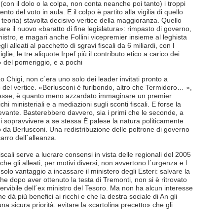
con il dolo o la colpa, non conta neanche poi tanto) i troppi
o del voto in aula. E il colpo è partito alla vigilia di quello
teoria) stavolta decisivo vertice della maggioranza. Quello
are il nuovo «baratto di fine legislatura»: rimpasto di governo,
nistro, e magari anche Follini vicepremier insieme al leghista
li alleati al pacchetto di sgravi fiscali da 6 miliardi, con l
ie, le tre aliquote Irpef più il contributo etico a carico dei
a» del pomeriggio, e a pochi
zo Chigi, non c´era uno solo dei leader invitati pronto a
del vertice. «Berlusconi è furibondo, altro che Termidoro… »,
esse, è quanto meno azzardato immaginare un premier
chi ministeriali e a mediazioni sugli sconti fiscali. E forse la
levante. Basterebbero davvero, sia i primi che le seconde, a
 sopravvivere a se stessa È palese la natura politicamente
da Berlusconi. Una redistribuzione delle poltrone di governo
 carro dell´alleanza.
scali serve a lucrare consensi in vista delle regionali del 2005
 che gli alleati, per motivi diversi, non avvertono l´urgenza e l
olo vantaggio a incassare il ministero degli Esteri: salvare la
 che dopo aver ottenuto la testa di Tremonti, non si è ritrovato
ervibile dell´ex ministro del Tesoro. Ma non ha alcun interesse
 dà più benefici ai ricchi e che la destra sociale di An gli
una sicura priorità: evitare la «cartolina precetto» che gli