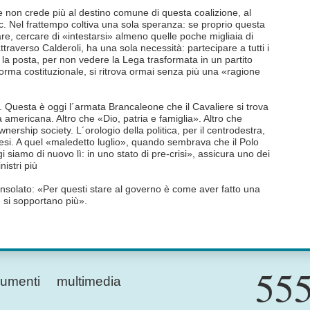
he non crede più al destino comune di questa coalizione, al
c. Nel frattempo coltiva una sola speranza: se proprio questa
re, cercare di «intestarsi» almeno quelle poche migliaia di
attraverso Calderoli, ha una sola necessità: partecipare a tutti i
a posta, per non vedere la Lega trasformata in un partito
iforma costituzionale, si ritrova ormai senza più una «ragione
à. Questa è oggi l´armata Brancaleone che il Cavaliere si trova
a americana. Altro che «Dio, patria e famiglia». Altro che
rship society. L´orologio della politica, per il centrodestra,
esi. A quel «maledetto luglio», quando sembrava che il Polo
 siamo di nuovo lì: in uno stato di pre-crisi», assicura uno dei
nistri più
onsolato: «Per questi stare al governo è come aver fatto una
 si sopportano più».
555
umenti
multimedia