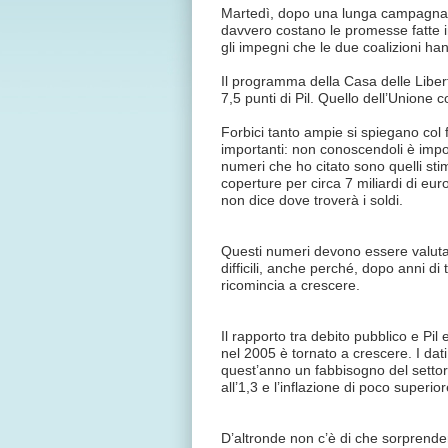
Martedì, dopo una lunga campagna e
davvero costano le promesse fatte in
gli impegni che le due coalizioni han
Il programma della Casa delle Libertà 
7,5 punti di Pil. Quello dell’Unione co
Forbici tanto ampie si spiegano col f
importanti: non conoscendoli è imposs
numeri che ho citato sono quelli sti
coperture per circa 7 miliardi di eu
non dice dove troverà i soldi.
Questi numeri devono essere valutati
difficili, anche perché, dopo anni di 
ricomincia a crescere.
Il rapporto tra debito pubblico e Pil e
nel 2005 è tornato a crescere. I dati
quest’anno un fabbisogno del settore
all’1,3 e l’inflazione di poco superio
D’altronde non c’è di che sorprender