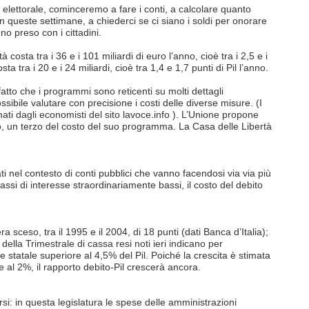
lettorale, cominceremo a fare i conti, a calcolare quanto
 queste settimane, a chiederci se ci siano i soldi per onorare
no preso con i cittadini.
costa tra i 36 e i 101 miliardi di euro l’anno, cioè tra i 2,5 e i
sta tra i 20 e i 24 miliardi, cioè tra 1,4 e 1,7 punti di Pil l’anno.
atto che i programmi sono reticenti su molti dettagli
ibile valutare con precisione i costi delle diverse misure. (I
mati dagli economisti del sito lavoce.info ). L’Unione propone
ro, un terzo del costo del suo programma. La Casa delle Libertà
 nel contesto di conti pubblici che vanno facendosi via via più
tassi di interesse straordinariamente bassi, il costo del debito
ra sceso, tra il 1995 e il 2004, di 18 punti (dati Banca d’Italia);
 della Trimestrale di cassa resi noti ieri indicano per
 statale superiore al 4,5% del Pil. Poiché la crescita è stimata
re al 2%, il rapporto debito-Pil crescerà ancora.
si: in questa legislatura le spese delle amministrazioni