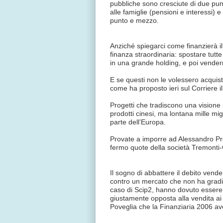
pubbliche sono cresciute di due punt
alle famiglie (pensioni e interessi) e
punto e mezzo.
Anziché spiegarci come finanzierà 
finanza straordinaria: spostare tutt
in una grande holding, e poi vendern
E se questi non le volessero acquist
come ha proposto ieri sul Corriere 
Progetti che tradiscono una visione 
prodotti cinesi, ma lontana mille mi
parte dell’Europa.
Provate a imporre ad Alessandro Pro
fermo quote della società Tremonti
Il sogno di abbattere il debito venden
contro un mercato che non ha gradito
caso di Scip2, hanno dovuto essere 
giustamente opposta alla vendita ai 
Poveglia che la Finanziaria 2006 ave