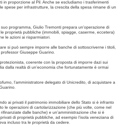
i in proporzione al Pil. Anche se escludiamo i trasferimenti
 le spese per infrastrutture, la crescita della spesa rimane di un
il suo programma, Giulio Tremonti prepara un’operazione di
e le proprietà pubbliche (immobili, spiagge, caserme, eccetera)
e le azioni ai risparmiatori.
are si può sempre imporre alle banche di sottoscriverne i titoli,
il professor Giuseppe Guarino.
protezionista, coerente con la proposta di imporre dazi sui
glia dalla realtà di un’economia che fortunatamente è ormai
fumo, l’amministratore delegato di Unicredito, di acquistare a
-Guarino.
do ai privati il patrimonio immobiliare dello Stato si è infranto
 le operazioni di cartolarizzazione (che più volte, come nel
rifinanziate dalle banche) e un’amministrazione che si è
privati di proprietà pubbliche, ad esempio l’isola veneziana di
va incluso tra le proprietà da cedere.