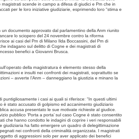
le magistrati scende in campo a difesa di giudici e Pm che in
ccati per le loro iniziative giudiziarie, esprimendo loro “stima e
in un documento approvato dal parlamentino della Anm riunito
ffiancare lo sciopero del 24 novembre contro la riforma
ferisce ai casi del Pm di Milano Ilda Boccassini, del Pm di
che indagano sul delitto di Cogne e dei magistrati di
ncesso benefici a Giovanni Brusca.
 sull’operato della magistratura è elemento stesso della
mazioni e insulti nei confronti dei magistrati, soprattutto se
uzioni – avverte l’Anm – danneggiano la giustizia e minano la
 puntigliosamente i casi ai quali si riferisce: “In questi ultimi
no è stato accusato di golpismo ed accanimento giudiziario
blica accusa presentato le sue motivate richieste al giudice.
rvizio pubblico ‘Porta a porta’ sul caso Cogne è stato consentito
ati che hanno condotto le indagini di coprire i veri responsabili
ine giudiziaria ha fatto emergere un quadro di delegittimazione
pegnati nei confronti della criminalità organizzata. I magistrati
ggetto di aggressioni solo per aver applicato dei benefici