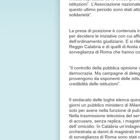
istituzioni”. L’Associazione naziona
questo ultimo periodo sono stati atta
solidarietà”.
La presa di posizione è contenuta 
per decidere le iniziative con cui a
dell’ordinamento giudiziario. E si ri
Reggio Calabria e di quelli di Aosta 
sorveglianza di Roma che hanno co
“Il controllo della pubblica opinione
democrazia. Ma campagne di delegitti
provengono da esponenti delle istit
credibilità delle istituzioni”.
Il sindacato delle toghe elenca quindi
giorni un pubblico ministero di Mila
solo per avere nella funzione di pub
Nella trasmissione televisiva del se
di accusare, senza replica, i magistr
dell’ omicidio. In Calabria un’indag
orchestrata ai danni di magistrati im
di sorveglianza di Roma sono stati o