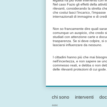
legalità ha più volte interferito con 
Nel caso Fazio gli effetti della atti
rilevanti, considerando la stretta ch
che costui lasci l’incarico, l’impasse 
internazionali di immagine e di credi
Non so francamente dire quali saran
comunque un auspicio, che credo sia
studiati con attenzione carte e docu
trasparenza. Se si deve colpire, si c
lasciarsi influenzare da nessuno.
I cittadini hanno più che mai bisogn
nell’incertezza, e non sapere se uno
commesso reati, e debba o non debba
delle rilevanti protezioni di cui gode.
chi sono
interventi
doc
4444