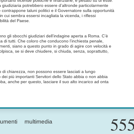
importanti vicende politiche e finanziarie, e pesato su di esse.
vità giudiziaria potrebbero essere d’altronde particolarmente
e contrappone taluni politici e il Governatore sulla opportunità
in cui sembra essersi incagliata la vicenda, i riflessi
bilità del Paese.
no gli sbocchi giudiziari dell’indagine aperta a Roma. C’è
 di tutti. Che coloro che conducono l’inchiesta penale,
menti, siano a questo punto in grado di agire con velocità e
olpisca, se si deve chiudere, si chiuda, senza, soprattutto,
o di chiarezza, non possono essere lasciati a lungo
 dei più importanti Servitori dello Stato abbia o non abbia
, anche per questo, lasciare il suo alto incarico ad onta
555
umenti
multimedia