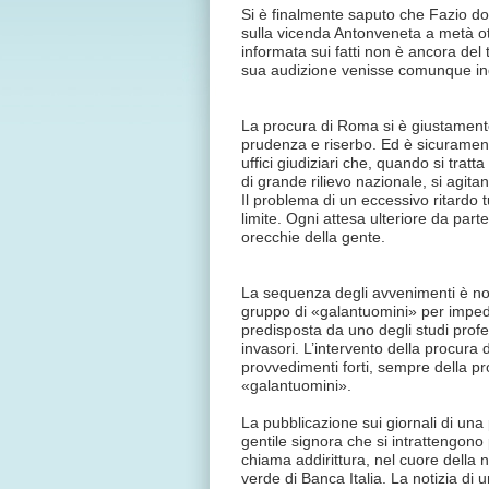
Si è finalmente saputo che Fazio d
sulla vicenda Antonveneta a metà o
informata sui fatti non è ancora de
sua audizione venisse comunque ind
La procura di Roma si è giustamente
prudenza e riserbo. Ed è sicurament
uffici giudiziari che, quando si tratt
di grande rilievo nazionale, si agitan
Il problema di un eccessivo ritardo 
limite. Ogni attesa ulteriore da part
orecchie della gente.
La sequenza degli avvenimenti è nota
gruppo di «galantuomini» per impedir
predisposta da uno degli studi profes
invasori. L’intervento della procura 
provvedimenti forti, sempre della pr
«galantuomini».
La pubblicazione sui giornali di una
gentile signora che si intrattengono
chiama addirittura, nel cuore della n
verde di Banca Italia. La notizia di 