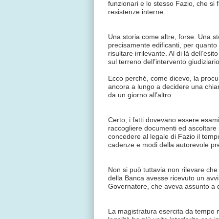
funzionari e lo stesso Fazio, che si f
resistenze interne.
Una storia come altre, forse. Una sto
precisamente edificanti, per quanto
risultare irrilevante. Al di là dell’es
sul terreno dell’intervento giudiziar
Ecco perché, come dicevo, la procu
ancora a lungo a decidere una chiama
da un giorno all’altro.
Certo, i fatti dovevano essere esami
raccogliere documenti ed ascoltare
concedere al legale di Fazio il temp
cadenze e modi della autorevole pr
Non si può tuttavia non rilevare che 
della Banca avesse ricevuto un avvi
Governatore, che aveva assunto a qu
La magistratura esercita da tempo ne