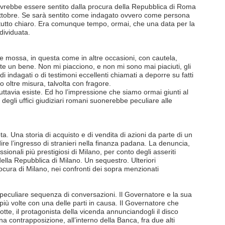
ovrebbe essere sentito dalla procura della Repubblica di Roma
ttobre. Se sarà sentito come indagato ovvero come persona
l tutto chiaro. Era comunque tempo, ormai, che una data per la
ividuata.
 mossa, in questa come in altre occasioni, con cautela,
e un bene. Non mi piacciono, e non mi sono mai piaciuti, gli
a di indagati o di testimoni eccellenti chiamati a deporre su fatti
o oltre misura, talvolta con fragore.
tuttavia esiste. Ed ho l’impressione che siamo ormai giunti al
e degli uffici giudiziari romani suonerebbe peculiare alle
. Una storia di acquisto e di vendita di azioni da parte di un
e l’ingresso di stranieri nella finanza padana. La denuncia,
sionali più prestigiosi di Milano, per conto degli asseriti
della Repubblica di Milano. Un sequestro. Ulteriori
ocura di Milano, nei confronti dei sopra menzionati
 peculiare sequenza di conversazioni. Il Governatore e la sua
 più volte con una delle parti in causa. Il Governatore che
otte, il protagonista della vicenda annunciandogli il disco
una contrapposizione, all’interno della Banca, fra due alti