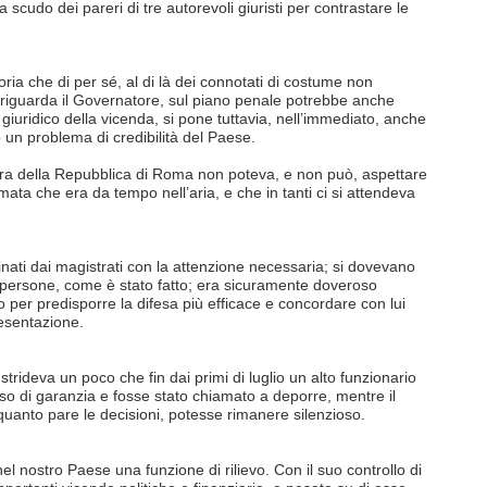
a scudo dei pareri di tre autorevoli giuristi per contrastare le
ria che di per sé, al di là dei connotati di costume non
 riguarda il Governatore, sul piano penale potrebbe anche
ito giuridico della vicenda, si pone tuttavia, nell’immediato, anche
io un problema di credibilità del Paese.
ra della Repubblica di Roma non poteva, e non può, aspettare
ta che era da tempo nell’aria, e che in tanti ci si attendeva
nati dai magistrati con la attenzione necessaria; si dovevano
 persone, come è stato fatto; era sicuramente doveroso
o per predisporre la difesa più efficace e concordare con lui
esentazione.
strideva un poco che fin dai primi di luglio un alto funzionario
so di garanzia e fosse stato chiamato a deporre, mentre il
anto pare le decisioni, potesse rimanere silenzioso.
l nostro Paese una funzione di rilievo. Con il suo controllo di