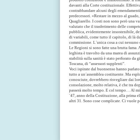
davanti alla Corte costituzionale. Effettiv
contrabbandare alcuni degli emendamenti 
predecessori. «Restare in mezzo al guado, 
Quagliarello. I costi non sono però una v
valutato che il trasferimento delle compe
pubblica, evidentemente insostenibile, de
di variabili, come tutto il capitolo, di là 
commissione. L´unica cosa a cui nessuno c
Le Regioni si sono fatte una brutta fama. A
leghista è travolto da una marea di assunzio
stabilità sulla sanità è stato perforato da 
Toscana, di “assessori supplenti”.
Voci ispirate dal buonsenso hanno parlato 
tutto a un´assemblea costituente. Ma espl
conosciute, dovrebbero risvegliare dai lor
consolazione, molto relativa, è che tra do
passerà molto tempo. E col tempo… Al min
´47, anno della Costituzione, alla prima el
altri 31. Sono cose complicate. Ci vuole