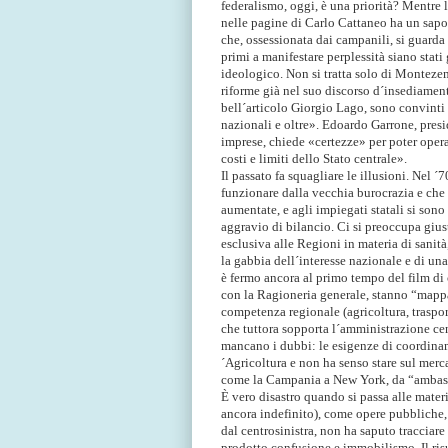
federalismo, oggi, è una priorità? Mentre 
nelle pagine di Carlo Cattaneo ha un sapor
che, ossessionata dai campanili, si guard
primi a manifestare perplessità siano stati 
ideologico. Non si tratta solo di Montezem
riforme già nel suo discorso d´insediament
bell´articolo Giorgio Lago, sono convinti
nazionali e oltre». Edoardo Garrone, presi
imprese, chiede «certezze» per poter opera
costi e limiti dello Stato centrale».
Il passato fa squagliare le illusioni. Nel ´7
funzionare dalla vecchia burocrazia e che 
aumentate, e agli impiegati statali si son
aggravio di bilancio. Ci si preoccupa giu
esclusiva alle Regioni in materia di sanità,
la gabbia dell´interesse nazionale e di un
è fermo ancora al primo tempo del film di 
con la Ragioneria generale, stanno “mappa
competenza regionale (agricoltura, trasport
che tuttora sopporta l´amministrazione cent
mancano i dubbi: le esigenze di coordiname
´Agricoltura e non ha senso stare sul mer
come la Campania a New York, da “ambasci
È vero disastro quando si passa alle mater
ancora indefinito), come opere pubbliche, e
dal centrosinistra, non ha saputo tracciare
prodotto confusione e immobilismo. Il ris