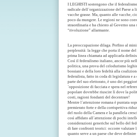
I LEGHISTI sostengono che il federalismo 
radicale dell´organizzazione del Paese a li
vacche grasse. Ma, quanto alle vacche, cioè
poco da mungere. Le regioni ne sono convin
straordinaria e ha chiesto al Governo una
“rivoluzione” allarmante.
La preoccupazione dilaga. Perfino al minis
perplessità: la legge che porta il nome de
prima linea chiamata ad applicarla definis
Così il federalismo italiano, ancor più ne
politica, una prova del celodurismo leghis
bossiani e della loro fedeltà alla coalizion
federalista, fatto in coda di legislatura e
parte del suo elettorato, è uno dei peggior
´opposizione di facciata e spera nel refer
popolare dovrebbe riuscire lì dove la politi
costi, ragioni fondanti del decentrare!
Mentre l´attenzione romana è puntata sopra
premierato forte e della corrispettiva rid
del ruolo della Camera e la parallela cresc
così affidato all´attenzione di pochi intel
considerazioni generiche sul bello del fe
di fare confronti teorici: occorre valutare 
quanto serve a un paese che deve definire l