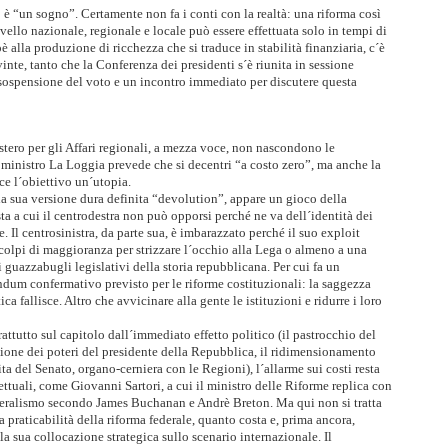
è “un sogno”. Certamente non fa i conti con la realtà: una riforma così
vello nazionale, regionale e locale può essere effettuata solo in tempi di
 alla produzione di ricchezza che si traduce in stabilità finanziaria, c´è
te, tanto che la Conferenza dei presidenti s´è riunita in sessione
 sospensione del voto e un incontro immediato per discutere questa
tero per gli Affari regionali, a mezza voce, non nascondono le
l ministro La Loggia prevede che si decentri “a costo zero”, ma anche la
ce l´obiettivo un´utopia.
lla sua versione dura definita “devolution”, appare un gioco della
ta a cui il centrodestra non può opporsi perché ne va dell´identità dei
e. Il centrosinistra, da parte sua, è imbarazzato perché il suo exploit
 a colpi di maggioranza per strizzare l´occhio alla Lega o almeno a una
i guazzabugli legislativi della storia repubblicana. Per cui fa un
endum confermativo previsto per le riforme costituzionali: la saggezza
ca fallisce. Altro che avvicinare alla gente le istituzioni e ridurre i loro
ttutto sul capitolo dall´immediato effetto politico (il pastrocchio del
uzione dei poteri del presidente della Repubblica, il ridimensionamento
ita del Senato, organo-cerniera con le Regioni), l´allarme sui costi resta
lettuali, come Giovanni Sartori, a cui il ministro delle Riforme replica con
deralismo secondo James Buchanan e Andrè Breton. Ma qui non si tratta
la praticabilità della riforma federale, quanto costa e, prima ancora,
a sua collocazione strategica sullo scenario internazionale. Il