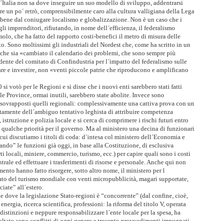
l´Italia non sa dove inseguire un suo modello di sviluppo, addentrarsi
e un po´ retrò, comprensibilmente caro alla cultura valligiana della Lega
a bene dal coniugare localismo e globalizzazione. Non è un caso che i
gli imprenditori, rifiutando, in nome dell´efficienza, il federalismo
olo, che ha fatto del rapporto costi-benefici il metro di misura delle
o. Sono moltissimi gli industriali del Nordest che, come ha scritto in un
 che sia «cambiato il calendario dei problemi, che sono sempre più
dente del comitato di Confindustria per l´impatto del federalismo sulle
re e investire, non «venti piccole patrie che riproducono e amplificano
0 si votò per le Regioni e si disse che i nuovi enti sarebbero stati fatti
le Province, ormai inutili, sarebbero state abolite. Invece sono
o sovrapposti quelli regionali: complessivamente una cattiva prova con un
stamente dell´ambiguo tentativo leghista di attribuire competenza
 istruzione e polizia locale e si cerca di comprimere i rischi futuri entro
a qualche priorità per il governo. Ma al ministero una decina di funzionari
cui discutiamo i titoli di coda: d´intesa col ministero dell´Economia e
ndo” le funzioni già oggi, in base alla Costituzione, di esclusiva
i locali, miniere, commercio, turismo, ecc.) per capire quali sono i costi
rale ed effettuare i trasferimenti di risorse e personale. Anche qui non
nto hanno fatto risorgere, sotto altro nome, il ministero per l
cato del turismo mondiale con venti micropubblicità, magari supportate,
ate” all´estero.
ie dove la legislazione Stato-regioni è “concorrente” (dal confine, cioè,
nergia, ricerca scientifica, professioni: la riforma del titolo V, operata
 distinzioni e neppure responsabilizzare l´ente locale per la spesa, ha
ultato sono conflitti di ogni genere e trecento provvedimenti impugnati