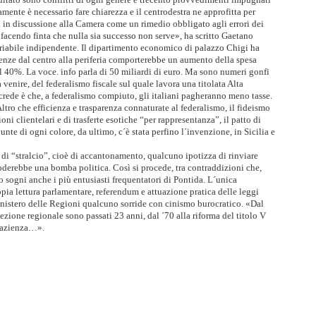
amente è necessario fare chiarezza e il centrodestra ne approfitta per
in discussione alla Camera come un rimedio obbligato agli errori dei
facendo finta che nulla sia successo non serve», ha scritto Gaetano
ariabile indipendente. Il dipartimento economico di palazzo Chigi ha
tenze dal centro alla periferia comporterebbe un aumento della spesa
l 40%. La voce. info parla di 50 miliardi di euro. Ma sono numeri gonfi
da venire, del federalismo fiscale sul quale lavora una titolata Alta
rede è che, a federalismo compiuto, gli italiani pagheranno meno tasse.
ltro che efficienza e trasparenza connaturate al federalismo, il fideismo
ni clientelari e di trasferte esotiche “per rappresentanza”, il patto di
giunte di ogni colore, da ultimo, c´è stata perfino l´invenzione, in Sicilia e
di “stralcio”, cioè di accantonamento, qualcuno ipotizza di rinviare
oderebbe una bomba politica. Così si procede, tra contraddizioni che,
o sogni anche i più entusiasti frequentatori di Pontida. L´unica
ppia lettura parlamentare, referendum e attuazione pratica delle leggi
istero delle Regioni qualcuno sorride con cinismo burocratico. «Dal
ezione regionale sono passati 23 anni, dal ´70 alla riforma del titolo V
 pazienza…».