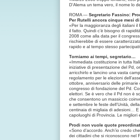
D’Alema un tema vero, il nome lo d
ROMA —
Segretario Fassino: Prod
Per Rutelli ancora cinque mesi di
«Per la maggioranza degli italiani i
il fatto. Quindi c’è bisogno di rapi
2008 come alla data per il congres
rischierebbe di essere caratterizzata
rapido e al tempo stesso partecipat
Torniamo ai tempi, segretario…
«Immediata costituzione in tutta Ita
iniziative di presentazione del Pd, or
arricchirlo e lancino una vasta ca
regolamento per le elezioni dell’asse
ottobre, anniversario delle primarie
congresso di fondazione del Pd. Cos
elettori. Se è vero che il Pd non è 
che consentono un massiccio coinvol
e settembre le feste dell’Unità, dell
centinaia di migliaia di adesioni… 
capoluoghi di Provincia. Le migliori
Prodi non vuole quote preordinat
«Sono d’accordo. Anch’io credo che 
dei cittadini che si riconoscono nel 