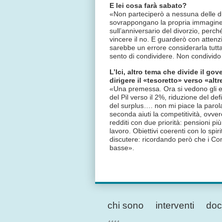
E lei cosa farà sabato?
«Non parteciperò a nessuna delle du
sovrappongano la propria immagine a
sull’anniversario del divorzio, perch
vincere il no. E guarderò con atten
sarebbe un errore considerarla tutta
sento di condividere. Non condivido 
L’Ici, altro tema che divide il go
dirigere il «tesoretto» verso «al
«Una premessa. Ora si vedono gli effe
del Pil verso il 2%, riduzione del def
del surplus…. non mi piace la parol
seconda aiuti la competitività, ovver
redditi con due priorità: pensioni pi
lavoro. Obiettivi coerenti con lo spiri
discutere: ricordando però che i Com
basse».
chi sono
interventi
doc