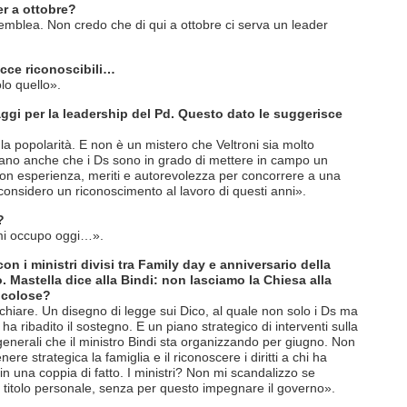
er a ottobre?
mblea. Non credo che di qui a ottobre ci serva un leader
 facce riconoscibili…
olo quello».
daggi per la leadership del Pd. Questo dato le suggerisce
la popolarità. E non è un mistero che Veltroni sia molto
cano anche che i Ds sono in grado di mettere in campo un
 con esperienza, meriti e autorevolezza per concorrere a una
 considero un riconoscimento al lavoro di questi anni».
?
mi occupo oggi…».
con i ministri divisi tra Family day e anniversario della
o. Mastella dice alla Bindi: non lasciamo la Chiesa alla
icolose?
chiare. Un disegno di legge sui Dico, al quale non solo i Ds ma
a ribadito il sostegno. E un piano strategico di interventi sulla
 generali che il ministro Bindi sta organizzando per giugno. Non
itenere strategica la famiglia e il riconoscere i diritti a chi ha
à in una coppia di fatto. I ministri? Non mi scandalizzo se
titolo personale, senza per questo impegnare il governo».