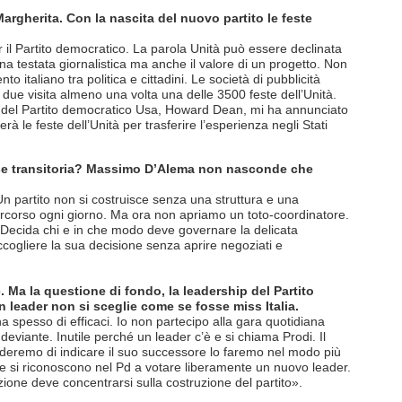
Margherita. Con la nascita del nuovo partito le feste
r il Partito democratico. La parola Unità può essere declinata
una testata giornalistica ma anche il valore di un progetto. Non
 italiano tra politica e cittadini. Le società di pubblicità
due visita almeno una volta una delle 3500 feste dell’Unità.
nte del Partito democratico Usa, Howard Dean, mi ha annunciato
rà le feste dell’Unità per trasferire l’esperienza negli Stati
fase transitoria? Massimo D’Alema non nasconde che
 partito non si costruisce senza una struttura e una
 percorso ogni giorno. Ma ora non apriamo un toto-coordinatore.
d? Decida chi e in che modo deve governare la delicata
ccogliere la sua decisione senza aprire negoziati e
. Ma la questione di fondo, la leadership del Partito
 leader non si sceglie come se fosse miss Italia.
ha spesso di efficaci. Io non partecipo alla gara quotidiana
 deviante. Inutile perché un leader c’è e si chiama Prodi. Il
cideremo di indicare il suo successore lo faremo nel modo più
e si riconoscono nel Pd a votare liberamente un nuovo leader.
ione deve concentrarsi sulla costruzione del partito».