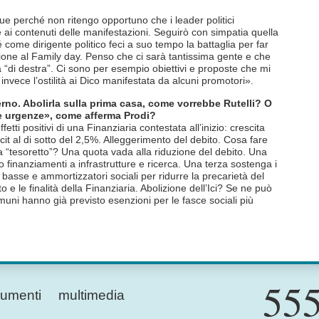
e perché non ritengo opportuno che i leader politici
i contenuti delle manifestazioni. Seguirò con simpatia quella
é come dirigente politico feci a suo tempo la battaglia per far
zione al Family day. Penso che ci sarà tantissima gente e che
 “di destra”. Ci sono per esempio obiettivi e proposte che mi
invece l’ostilità ai Dico manifestata da alcuni promotori».
verno. Abolirla sulla prima casa, come vorrebbe Rutelli? O
tre urgenze», come afferma Prodi?
tti positivi di una Finanziaria contestata all’inizio: crescita
icit al di sotto del 2,5%. Alleggerimento del debito. Cosa fare
a “tesoretto”? Una quota vada alla riduzione del debito. Una
o finanziamenti a infrastrutture e ricerca. Una terza sostenga i
ù basse e ammortizzatori sociali per ridurre la precarietà del
to e le finalità della Finanziaria. Abolizione dell’Ici? Se ne può
uni hanno già previsto esenzioni per le fasce sociali più
555
umenti
multimedia