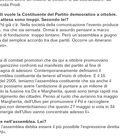
ecida Prodi
i vuole la Costituente del Partito democratico a ottobre.
 attesa sono troppi. Secondo lei?
l Pd già c’è. Nella società della comunicazione l’evento produce
dità: ma che sia sensata. Ormai è assurdo pensare a marzo
so di fondazione: troppo lontano. Però un’assemblea a giugno
 dal semplice accordo tra due partiti. Occorre un itinerario
ivo».
lia di comitati promotori che da qui a ottobre promuovano
ganizzino confronti sul manifesto del partito al fine di
mpagna di adesioni. Contemporaneamente definiamo il
mblea costituente da tenersi all’inizio di ottobre. E il 16
 del 2005, teniamo l’assemblea costituente che sia anche il
ì possiamo avere l’ambizione di puntare a un milione di
solo la fusione tra Ds e Margherita, questi sono tempi rapidi ma
gimento dei cittadini. Penso al ruolo che avranno tra maggio
a Margherita, dell’Ulivo per promuovere il Pd e raccogliere
E poi non dimentichiamoci che questo 27 maggio si vota in 34
 energie dell’Ulivo vanno concentrate adesso lì».
e nell’assemblea. Lei?
l’assemblea debba essere il più possibile l’espressione diretta
Pd».