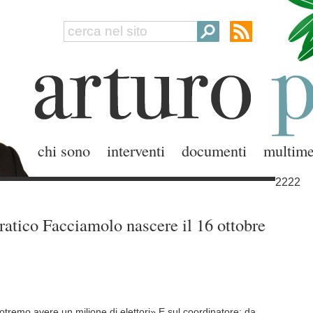
chi sono
interventi
documenti
multime
2222
ratico Facciamolo nascere il 16 ottobre
tremo avere un milione di elettori» E sul coordinatore: da