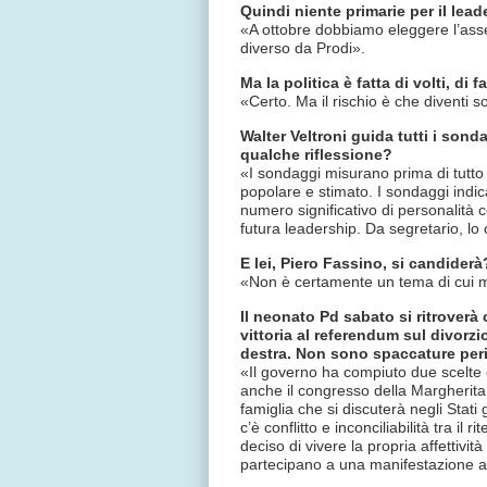
Quindi niente primarie per il lead
«A ottobre dobbiamo eleggere l’asse
diverso da Prodi».
Ma la politica è fatta di volti, di
«Certo. Ma il rischio è che diventi s
Walter Veltroni guida tutti i son
qualche riflessione?
«I sondaggi misurano prima di tutto 
popolare e stimato. I sondaggi indi
numero significativo di personalità
futura leadership. Da segretario, lo
E lei, Piero Fassino, si candiderà
«Non è certamente un tema di cui 
Il neonato Pd sabato si ritroverà 
vittoria al referendum sul divorzi
destra. Non sono spaccature per
«Il governo ha compiuto due scelte 
anche il congresso della Margherita h
famiglia che si discuterà negli Stati
c’è conflitto e inconciliabilità tra il r
deciso di vivere la propria affettivit
partecipano a una manifestazione a 