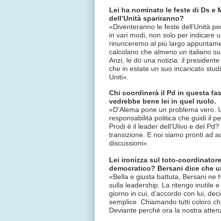
Lei ha nominato le feste di Ds e 
dell’Unità spariranno?
«Diventeranno le feste dell’Unità pe
in vari modi, non solo per indicare 
rinunceremo al più largo appuntamento
calcolano che almeno un italiano su 
Anzi, le do una notizia: il preside
che in estate un suo incaricato studie
Uniti».
Chi coordinerà il Pd in questa 
vedrebbe bene lei in quel ruolo.
«D’Alema pone un problema vero. Un
responsabilità politica che guidi il
Prodi è il leader dell’Ulivo e del P
transizione. E noi siamo pronti ad a
discussioni».
Lei ironizza sul toto-coordinatore
democratico? Bersani dice che un
«Bella e giusta battuta, Bersani ne 
sulla leadership. La ritengo inutile e
giorno in cui, d’accordo con lui, de
semplice. Chiamando tutti coloro ch
Deviante perché ora la nostra attenz