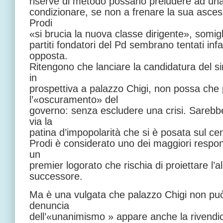
riserve di metodo possano preludere ad una 
condizionare, se non a frenare la sua asce
Prodi
«si brucia la nuova classe dirigente», somigli
partiti fondatori del Pd sembrano tentati inf
opposta.
Ritengono che lanciare la candidatura del si
in
prospettiva a palazzo Chigi, non possa che
l’«oscuramento» del
governo: senza escludere una crisi. Sarebbe 
via la
patina d’impopolarità che si è posata sul cen
Prodi è considerato uno dei maggiori respo
un
premier logorato che rischia di proiettare l’
successore.
Ma è una vulgata che palazzo Chigi non pu
denuncia
dell’«unanimismo » appare anche la rivendic