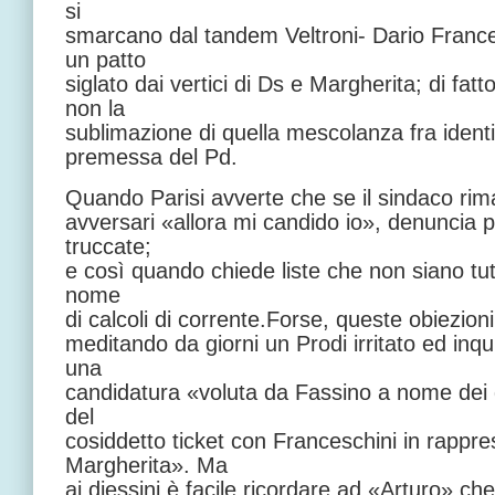
si
smarcano dal tandem Veltroni- Dario Franc
un patto
siglato dai vertici di Ds e Margherita; di fa
non la
sublimazione di quella mescolanza fra ident
premessa del Pd.
Quando Parisi avverte che se il sindaco ri
avversari «allora mi candido io», denuncia 
truccate;
e così quando chiede liste che non siano tutt
nome
di calcoli di corrente.Forse, queste obiezio
meditando da giorni un Prodi irritato ed inqu
una
candidatura «voluta da Fassino a nome dei 
del
cosiddetto ticket con Franceschini in rappr
Margherita». Ma
ai diessini è facile ricordare ad «Arturo» c