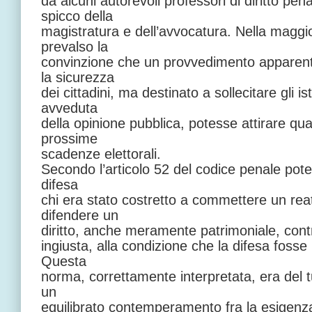
da alcuni autorevoli professori di diritto pen
spicco della
magistratura e dell’avvocatura. Nella magg
prevalso la
convinzione che un provvedimento apparente
la sicurezza
dei cittadini, ma destinato a sollecitare gli i
avveduta
della opinione pubblica, potesse attirare qu
prossime
scadenze elettorali.
Secondo l’articolo 52 del codice penale pote
difesa
chi era stato costretto a commettere un reat
difendere un
diritto, anche meramente patrimoniale, contr
ingiusta, alla condizione che la difesa fosse
Questa
norma, correttamente interpretata, era del t
un
equilibrato contemperamento fra la esigenza d