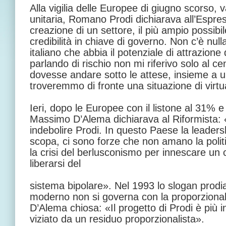
Alla vigilia delle Europee di giugno scorso, v
unitaria, Romano Prodi dichiarava all’Espress
creazione di un settore, il più ampio possibile,
credibilità in chiave di governo. Non c’è null
italiano che abbia il potenziale di attrazione 
parlando di rischio non mi riferivo solo al cen
dovesse andare sotto le attese, insieme a un 
troveremmo di fronte una situazione di virtua
Ieri, dopo le Europee con il listone al 31% e g
Massimo D’Alema dichiarava al Riformista
indebolire Prodi. In questo Paese la leaders
scopa, ci sono forze che non amano la polit
la crisi del berlusconismo per innescare un
liberarsi del
sistema bipolare». Nel 1993 lo slogan prod
moderno non si governa con la proporziona
D’Alema chiosa: «Il progetto di Prodi è più in
viziato da un residuo proporzionalista».