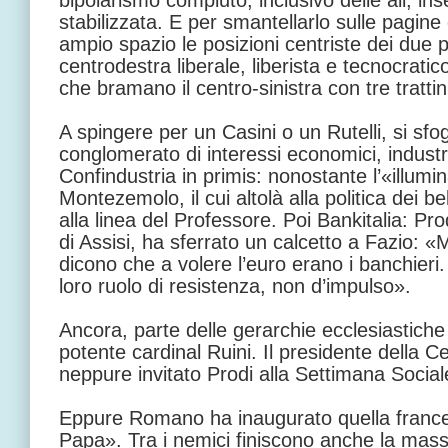
bipolarismo compiuto, inclusivo delle ali, in
stabilizzata. E per smantellarlo sulle pagin
ampio spazio le posizioni centriste dei due p
centrodestra liberale, liberista e tecnocratic
che bramano il centro-sinistra con tre tratti
A spingere per un Casini o un Rutelli, si sfo
conglomerato di interessi economici, industria
Confindustria in primis: nonostante l’«illumi
Montezemolo, il cui altolà alla politica dei be
alla linea del Professore. Poi Bankitalia: Pro
di Assisi, ha sferrato un calcetto a Fazio: 
dicono che a volere l’euro erano i banchieri
loro ruolo di resistenza, non d’impulso».
Ancora, parte delle gerarchie ecclesiastiche 
potente cardinal Ruini. Il presidente della C
neppure invitato Prodi alla Settimana Sociale
Eppure Romano ha inaugurato quella frances
Papa». Tra i nemici finiscono anche la masso