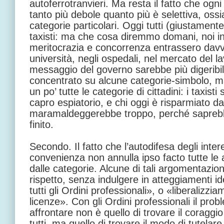
autoferrotranvieri. Ma resta il fatto che ogni r
tanto più debole quanto più è selettiva, ossi
categorie particolari. Oggi tutti (giustament
taxisti: ma che cosa diremmo domani, noi ind
meritocrazia e concorrenza entrassero davve
università, negli ospedali, nel mercato del 
messaggio del governo sarebbe più digeribile
concentrato su alcune categorie-simbolo, m
un po’ tutte le categorie di cittadini: i taxis
capro espiatorio, e chi oggi è risparmiato d
maramaldeggerebbe troppo, perché saprebb
finito.
Secondo. Il fatto che l’autodifesa degli intere
convenienza non annulla ipso facto tutte le
dalle categorie. Alcune di tali argomentazio
rispetto, senza indulgere in atteggiamenti id
tutti gli Ordini professionali», o «liberaliz
licenze». Con gli Ordini professionali il pro
affrontare non è quello di trovare il coraggio 
tutti, ma quello di trovare il modo di tutelare 