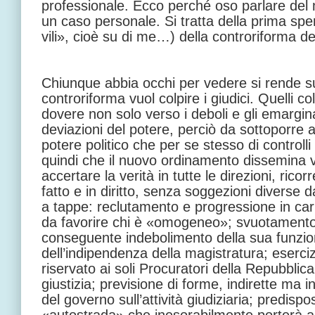
professionale. Ecco perché oso parlare del
un caso personale. Si tratta della prima sp
vili», cioè su di me…) della controriforma de
Chiunque abbia occhi per vedere si rende su
controriforma vuol colpire i giudici. Quelli col
dovere non solo verso i deboli e gli emargin
deviazioni del potere, perciò da sottoporre a
potere politico che per se stesso di controll
quindi che il nuovo ordinamento dissemina va
accertare la verità in tutte le direzioni, rico
fatto e in diritto, senza soggezioni diverse 
a tappe: reclutamento e progressione in ca
da favorire chi è «omogeneo»; svuotamento
conseguente indebolimento della sua funzion
dell’indipendenza della magistratura; eserciz
riservato ai soli Procuratori della Repubblic
giustizia; previsione di forme, indirette ma inc
del governo sull’attività giudiziaria; predispo