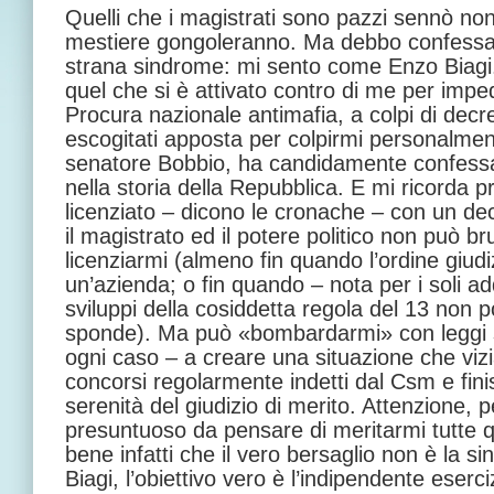
Quelli che i magistrati sono pazzi sennò no
mestiere gongoleranno. Ma debbo confessar
strana sindrome: mi sento come Enzo Biagi
quel che si è attivato contro di me per imped
Procura nazionale antimafia, a colpi di dec
escogitati apposta per colpirmi personalment
senatore Bobbio, ha candidamente confess
nella storia della Repubblica. E mi ricorda p
licenziato – dicono le cronache – con un dec
il magistrato ed il potere politico non può b
licenziarmi (almeno fin quando l’ordine giudi
un’azienda; o fin quando – nota per i soli add
sviluppi della cosiddetta regola del 13 non
sponde). Ma può «bombardarmi» con leggi sp
ogni caso – a creare una situazione che viz
concorsi regolarmente indetti dal Csm e fini
serenità del giudizio di merito. Attenzione, 
presuntuoso da pensare di meritarmi tutte q
bene infatti che il vero bersaglio non è la 
Biagi, l’obiettivo vero è l’indipendente eserci