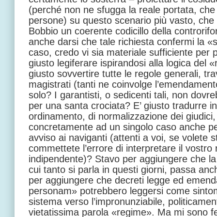
(perché non ne sfugga la reale portata, che 
persone) su questo scenario più vasto, che
Bobbio un coerente codicillo della controrif
anche darsi che tale richiesta confermi la 
caso, credo vi sia materiale sufficiente per
giusto legiferare ispirandosi alla logica del 
giusto sovvertire tutte le regole generali, t
magistrati (tanti ne coinvolge l’emendament
solo? I garantisti, o sedicenti tali, non dovr
per una santa crociata? E’ giusto tradurre in
ordinamento, di normalizzazione dei giudici,
concretamente ad un singolo caso anche pe
avviso ai naviganti (attenti a voi, se volete st
commettete l’errore di interpretare il vostro
indipendente)? Stavo per aggiungere che la
cui tanto si parla in questi giorni, passa anc
per aggiungere che decreti legge ed emend
personam» potrebbero leggersi come sintoma
sistema verso l’impronunziabile, politicamen
vietatissima parola «regime». Ma mi sono f