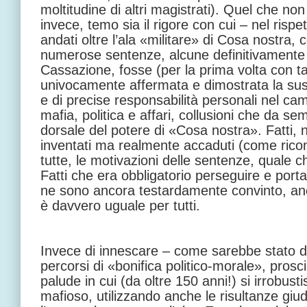
moltitudine di altri magistrati). Quel che no
invece, temo sia il rigore con cui – nel rispet
andati oltre l’ala «militare» di Cosa nostra, 
numerose sentenze, alcune definitivamente
Cassazione, fosse (per la prima volta con t
univocamente affermata e dimostrata la sussi
e di precise responsabilità personali nel cam
mafia, politica e affari, collusioni che da se
dorsale del potere di «Cosa nostra». Fatti, 
inventati ma realmente accaduti (come ricon
tutte, le motivazioni delle sentenze, quale che
Fatti che era obbligatorio perseguire e porta
ne sono ancora testardamente convinto, anch
è davvero uguale per tutti.
Invece di innescare – come sarebbe stato d
percorsi di «bonifica politico-morale», pros
palude in cui (da oltre 150 anni!) si irrobus
mafioso, utilizzando anche le risultanze giud