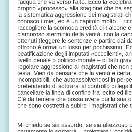
l’acqua che va verso l’alto. Ecco la «celebr
proprio «processo» alla stagione che ha segu
la sistematica aggressione dei magistrati che 
conosco i miei, ed è un capitolo molto… ric
raccogliere la scomoda eredità di Falcone e
clamoroso sterminio della verità, con la cance
ottenuti (leggere le sentenze e partire dai da
offrono è ormai un lusso per pochissimi). Ec
beatificazione degli imputati «eccellenti», a
livello penale o politico-morale – di fatti grav
regolare aggressione ai magistrati che non 
testa. Vien da pensare che la verità e certa
incompatibili; che autoassolvendosi in perpe
pretendendo di sottrarsi al controllo di legali
cancellare la linea di confine fra lecito ed i
C’è da temere che possa avere qui la sua ori
che sono costretti a subire i magistrati che 
Mi chiedo se sia assurdo, se sia altezzoso 
certamente lo sosterrà – proiettare il cosid