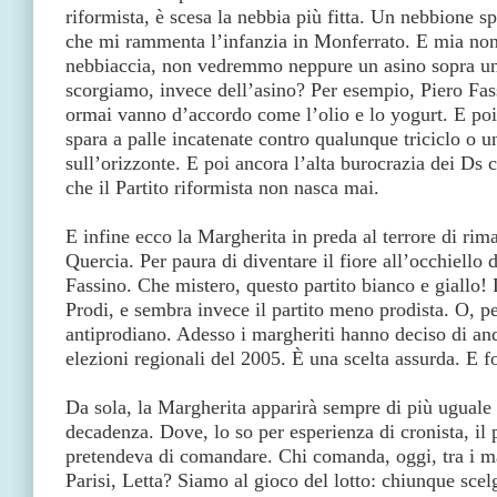
riformista, è scesa la nebbia più fitta. Un nebbione 
che mi rammenta l’infanzia in Monferrato. E mia non
nebbiaccia, non vedremmo neppure un asino sopra un
scorgiamo, invece dell’asino? Per esempio, Piero Fas
ormai vanno d’accordo come l’olio e lo yogurt. E poi 
spara a palle incatenate contro qualunque triciclo o un
sull’orizzonte. E poi ancora l’alta burocrazia dei Ds 
che il Partito riformista non nasca mai.
E infine ecco la Margherita in preda al terrore di ri
Quercia. Per paura di diventare il fiore all’occhiello 
Fassino. Che mistero, questo partito bianco e giallo!
Prodi, e sembra invece il partito meno prodista. O, pe
antiprodiano. Adesso i margheriti hanno deciso di and
elezioni regionali del 2005. È una scelta assurda. E f
Da sola, la Margherita apparirà sempre di più uguale 
decadenza. Dove, lo so per esperienza di cronista, il 
pretendeva di comandare. Chi comanda, oggi, tra i ma
Parisi, Letta? Siamo al gioco del lotto: chiunque sc