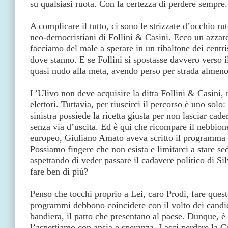
su qualsiasi ruota. Con la certezza di perdere sempre.
A complicare il tutto, ci sono le strizzate d’occhio ru
neo-democristiani di Follini & Casini. Ecco un azzard
facciamo del male a sperare in un ribaltone dei centr
dove stanno. E se Follini si spostasse davvero verso i
quasi nudo alla meta, avendo perso per strada almeno
L’Ulivo non deve acquisire la ditta Follini & Casini, 
elettori. Tuttavia, per riuscirci il percorso è uno solo:
sinistra possiede la ricetta giusta per non lasciar cader
senza via d’uscita. Ed è qui che ricompare il nebbione
europeo, Giuliano Amato aveva scritto il programma 
Possiamo fingere che non esista e limitarci a stare se
aspettando di veder passare il cadavere politico di S
fare ben di più?
Penso che tocchi proprio a Lei, caro Prodi, fare questo
programmi debbono coincidere con il volto dei candid
bandiera, il patto che presentano al paese. Dunque, è
l’aspettiamo con ansia e speranza. Lasci perdere la 