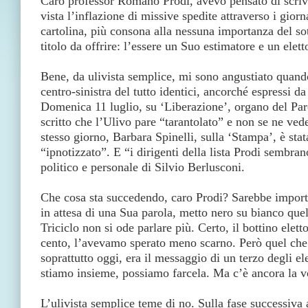
Caro professor Romano Prodi, avevo pensato di scrive
vista l’inflazione di missive spedite attraverso i giorn
cartolina, più consona alla nessuna importanza del sot
titolo da offrire: l’essere un Suo estimatore e un elett
Bene, da ulivista semplice, mi sono angustiato quando
centro-sinistra del tutto identici, ancorché espressi da
Domenica 11 luglio, su ‘Liberazione’, organo del Pa
scritto che l’Ulivo pare “tarantolato” e non se ne ve
stesso giorno, Barbara Spinelli, sulla ‘Stampa’, è stat
“ipnotizzato”. E “i dirigenti della lista Prodi sembran
politico e personale di Silvio Berlusconi.
Che cosa sta succedendo, caro Prodi? Sarebbe importa
in attesa di una Sua parola, metto nero su bianco que
Triciclo non si ode parlare più. Certo, il bottino elett
cento, l’avevamo sperato meno scarno. Però quel che
soprattutto oggi, era il messaggio di un terzo degli ele
stiamo insieme, possiamo farcela. Ma c’è ancora la vo
L’ulivista semplice teme di no. Sulla fase successiva a