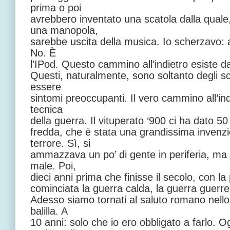
prima o poi
avrebbero inventato una scatola dalla qual
una manopola,
sarebbe uscita della musica. Io scherzavo: 
No. È
l’IPod. Questo cammino all’indietro esiste d
Questi, naturalmente, sono soltanto degli 
essere
sintomi preoccupanti. Il vero cammino all’ind
tecnica
della guerra. Il vituperato ‘900 ci ha dato 5
fredda, che è stata una grandissima invenzion
terrore. Sì, si
ammazzava un po’ di gente in periferia, ma
male. Poi,
dieci anni prima che finisse il secolo, con l
cominciata la guerra calda, la guerra guerr
Adesso siamo tornati al saluto romano nello
balilla. A
10 anni: solo che io ero obbligato a farlo. Og