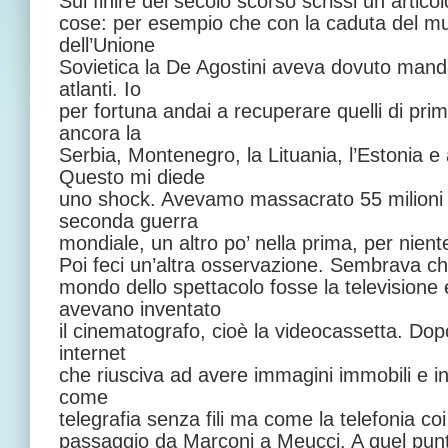
Sul finire del secolo scorso scrissi un artico
cose: per esempio che con la caduta del muro
dell’Unione
Sovietica la De Agostini aveva dovuto manda
atlanti. Io
per fortuna andai a recuperare quelli di pri
ancora la
Serbia, Montenegro, la Lituania, l’Estonia 
Questo mi diede
uno shock. Avevamo massacrato 55 milioni 
seconda guerra
mondiale, un altro po’ nella prima, per nient
Poi feci un’altra osservazione. Sembrava ch
mondo dello spettacolo fosse la television
avevano inventato
il cinematografo, cioè la videocassetta. Do
internet
che riusciva ad avere immagini immobili e in
come
telegrafia senza fili ma come la telefonia coi 
passaggio da Marconi a Meucci. A quel punt