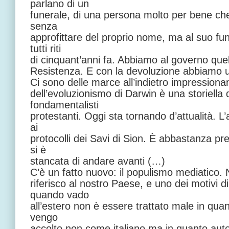
parlano di un
funerale, di una persona molto per bene che
senza
approfittare del proprio nome, ma al suo fune
tutti riti
di cinquant’anni fa. Abbiamo al governo quel
Resistenza. E con la devoluzione abbiamo un
Ci sono delle marce all’indietro impressionanti
dell’evoluzionismo di Darwin è una storiella d
fondamentalisti
protestanti. Oggi sta tornando d’attualità. L
ai
protocolli dei Savi di Sion. È abbastanza pr
si è
stancata di andare avanti (…)
C’è un fatto nuovo: il populismo mediatico. N
riferisco al nostro Paese, e uno dei motivi 
quando vado
all’estero non è essere trattato male in quan
vengo
accolto non come italiano ma in quanto autor