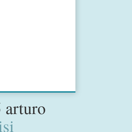
 arturo
isi