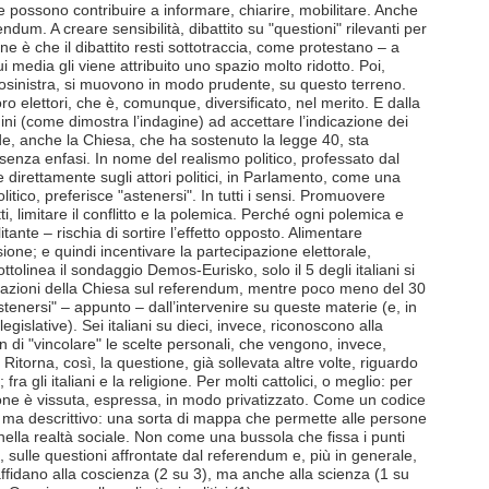
 possono contribuire a informare, chiarire, mobilitare. Anche
ndum. A creare sensibilità, dibattito su "questioni" rilevanti per
one è che il dibattito resti sottotraccia, come protestano – a
ui media gli viene attribuito uno spazio molto ridotto. Poi,
ntrosinistra, si muovono in modo prudente, su questo terreno.
ro elettori, che è, comunque, diversificato, nel merito. E dalla
adini (come dimostra l’indagine) ad accettare l’indicazione dei
nde, anche la Chiesa, che ha sostenuto la legge 40, sta
senza enfasi. In nome del realismo politico, professato dal
 direttamente sugli attori politici, in Parlamento, come una
litico, preferisce "astenersi". In tutti i sensi. Promuovere
tti, limitare il conflitto e la polemica. Perché ogni polemica e
tante – rischia di sortire l’effetto opposto. Alimentare
ione; e quindi incentivare la partecipazione elettorale,
ttolinea il sondaggio Demos-Eurisko, solo il 5 degli italiani si
dicazioni della Chiesa sul referendum, mentre poco meno del 30
enersi" – appunto – dall’intervenire su queste materie (e, in
legislative). Sei italiani su dieci, invece, riconoscono alla
on di "vincolare" le scelte personali, che vengono, invece,
Ritorna, così, la questione, già sollevata altre volte, riguardo
; fra gli italiani e la religione. Per molti cattolici, o meglio: per
igione è vissuta, espressa, in modo privatizzato. Come un codice
vo, ma descrittivo: una sorta di mappa che permette alle persone
e nella realtà sociale. Non come una bussola che fissa i punti
ì, sulle questioni affrontate dal referendum e, più in generale,
si affidano alla coscienza (2 su 3), ma anche alla scienza (1 su