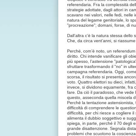
referendaria. Fra la complessità del
strategie adottate, dagli attori in ca
scavano nei valori, nelle fedi, nelle id
natura del legame genitoriale, lo spa
"procreazione"; domani, forse, di nu
Dall’altra c’è la natura stessa dello
Che, da circa vent’anni, si riassume
Perché, com’è noto, un referendum è 
diritto. Chi intende vanificare gli o
più spesso, l’astensione "patologica
sfruttare trasformando il "no" in ul
campagna referendaria. Oggi, come
scorsa, il risultato si presenta anco
voto. Quattro elettori su dieci, infatt
invece, si dividono equamente, fra c
fare. Da ciò il paradosso, che vede
questo, asseconda quella miscela di 
Perché la tentazione astensionista, fr
difficoltà di comprendere le questio
difficoltà, per chi riesce a cogliere i
alimenta il dubbio soggettivo e sugg
spiega, in parte, perché il 70 degli 
grande disattenzione. Segnala dista
problemi che scuotono la coscienza.