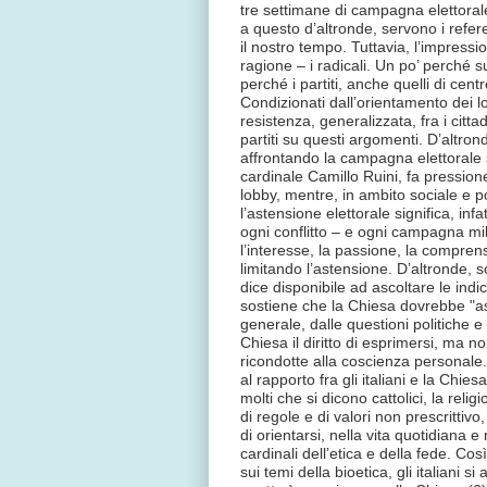
tre settimane di campagna elettorale
a questo d’altronde, servono i refere
il nostro tempo. Tuttavia, l’impressi
ragione – i radicali. Un po’ perché s
perché i partiti, anche quelli di ce
Condizionati dall’orientamento dei lo
resistenza, generalizzata, fra i citt
partiti su questi argomenti. D’altro
affrontando la campagna elettorale 
cardinale Camillo Ruini, fa pressione
lobby, mentre, in ambito sociale e po
l’astensione elettorale significa, infa
ogni conflitto – e ogni campagna mili
l’interesse, la passione, la comprens
limitando l’astensione. D’altronde, so
dice disponibile ad ascoltare le in
sostiene che la Chiesa dovrebbe "ast
generale, dalle questioni politiche e 
Chiesa il diritto di esprimersi, ma n
ricondotte alla coscienza personale. 
al rapporto fra gli italiani e la Chiesa
molti che si dicono cattolici, la rel
di regole e di valori non prescritti
di orientarsi, nella vita quotidiana 
cardinali dell’etica e della fede. Cos
sui temi della bioetica, gli italiani 