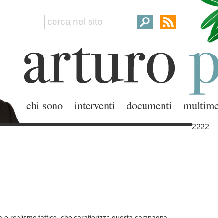
chi sono
interventi
documenti
multime
2222
ica e realismo tattico, che caratterizza questa campagna