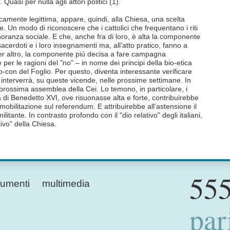
Quasi per nulla agli attori politici (1).
icamente legittima, appare, quindi, alla Chiesa, una scelta
 Un modo di riconoscere che i cattolici che frequentano i riti
oranza sociale. E che, anche fra di loro, è alta la componente
acerdoti e i loro insegnamenti ma, all’atto pratico, fanno a
er altro, la componente più decisa a fare campagna
per le ragioni del "no" – in nome dei principi della bio-etica
teo-con del Foglio. Per questo, diventa interessante verificare
 interverrà, su queste vicende, nelle prossime settimane. In
a prossima assemblea della Cei. Lo temono, in particolare, i
ola di Benedetto XVI, ove risuonasse alta e forte, contribuirebbe
 mobilitazione sul referendum. E attribuirebbe all’astensione il
ilitante. In contrasto profondo con il "dio relativo" degli italiani,
ivo" della Chiesa.
555
umenti
multimedia
par