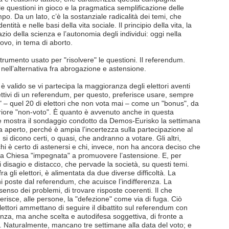
le questioni in gioco e la pragmatica semplificazione delle
mpo. Da un lato, c’è la sostanziale radicalità dei temi, che
entità e nelle basi della vita sociale. Il principio della vita, la
zio della scienza e l’autonomia degli individui: oggi nella
ovo, in tema di aborto.
 strumento usato per "risolvere" le questioni. Il referendum.
 nell’alternativa fra abrogazione e astensione.
valido se vi partecipa la maggioranza degli elettori aventi
biettivi di un referendum, per questo, preferisce usare, sempre
" – quel 20 di elettori che non vota mai – come un "bonus", da
teriore "non-voto". È quanto è avvenuto anche in questa
 mostra il sondaggio condotto da Demos-Eurisko la settimana
ra aperto, perché è ampia l’incertezza sulla partecipazione al
i, si dicono certi, o quasi, che andranno a votare. Gli altri,
hi è certo di astenersi e chi, invece, non ha ancora deciso che
 la Chiesa "impegnata" a promuovere l’astensione. E, per
disagio e distacco, che pervade la società, su questi temi.
a gli elettori, è alimentata da due diverse difficoltà. La
ni poste dal referendum, che acuisce l’indifferenza. La
l senso dei problemi, di trovare risposte coerenti. Il che
erisce, alle persone, la "defezione" come via di fuga. Ciò
elettori ammettano di seguire il dibattito sul referendum con
nza, ma anche scelta e autodifesa soggettiva, di fronte a
 Naturalmente, mancano tre settimane alla data del voto; e