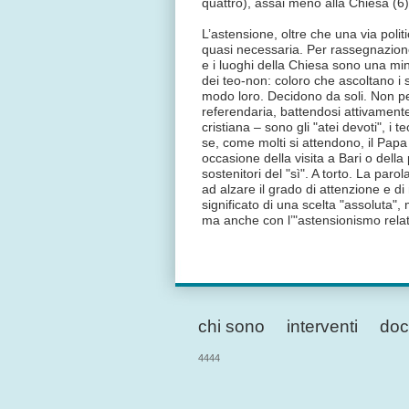
quattro), assai meno alla Chiesa (6). 
L’astensione, oltre che una via polit
quasi necessaria. Per rassegnazione.
e i luoghi della Chiesa sono una min
dei teo-non: coloro che ascoltano i s
modo loro. Decidono da soli. Non p
referendaria, battendosi attivamente 
cristiana – sono gli "atei devoti", i 
se, come molti si attendono, il Papa
occasione della visita a Bari o dell
sostenitori del "sì". A torto. La par
ad alzare il grado di attenzione e di
significato di una scelta "assoluta", m
ma anche con l’"astensionismo relat
chi sono
interventi
doc
4444