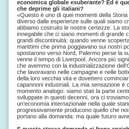
economica globale esuberante? Ed è que
che deprime gli italiani?
«Questo è uno di quei momenti della Storia i
diverso dalle esperienze sulle quali siamo cre
abbiamo costruito le nostre certezze. La s
innegabile che ci siano momenti di grande cri
grandi discontinuità: quando venne scoperta l
marittimi che prima poggiavano sui nostri por
spostarono verso Nord, Palermo perse la s
venne il tempo di Liverpool. Ancora più sign
che avemmo con la industrializzazione dell’O
che lavoravano nelle campagne e nelle botte
della loro vecchia vita e dovettero cominci
capannoni industriali. La mia sensazione è 
momento analogo: siamo stati la parte cent
sviluppate in questi decenni, ora ci troviamo
un’economia internazionale nella quale sta
progressivamente producono quello che noi
portano alla domanda: ma quale futuro avr