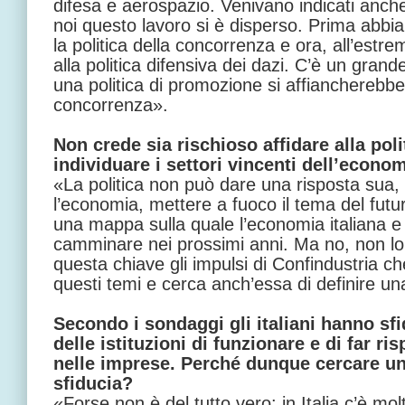
difesa e aerospazio. Venivano indicati anche 
noi questo lavoro si è disperso. Prima abb
la politica della concorrenza e ora, all’est
alla politica difensiva dei dazi. C’è un gra
una politica di promozione si affiancherebbe
concorrenza».
Non crede sia rischioso affidare alla poli
individuare i settori vincenti dell’econo
«La politica non può dare una risposta sua,
l’economia, mettere a fuoco il tema del futur
una mappa sulla quale l’economia italiana e g
camminare nei prossimi anni. Ma no, non lo 
questa chiave gli impulsi di Confindustria c
questi temi e cerca anch’essa di definire u
Secondo i sondaggi gli italiani hanno sfi
delle istituzioni di funzionare e di far ri
nelle imprese. Perché dunque cercare una
sfiducia?
«Forse non è del tutto vero: in Italia c’è mol