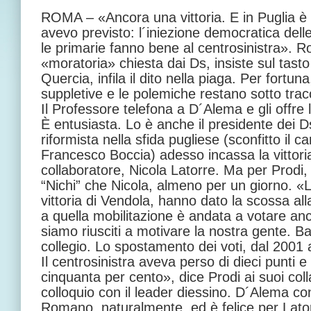
ROMA – «Ancora una vittoria. E in Puglia è
avevo previsto: l´iniezione democratica delle
le primarie fanno bene al centrosinistra».
«moratoria» chiesta dai Ds, insiste sul tasto
Quercia, infila il dito nella piaga. Per fortuna
suppletive e le polemiche restano sotto trac
Il Professore telefona a D´Alema e gli offre l
È entusiasta. Lo è anche il presidente dei D
riformista nella sfida pugliese (sconfitto il 
Francesco Boccia) adesso incassa la vittoria
collaboratore, Nicola Latorre. Ma per Prodi,
“Nichi” che Nicola, almeno per un giorno. «Le
vittoria di Vendola, hanno dato la scossa al
a quella mobilitazione è andata a votare a
siamo riusciti a motivare la nostra gente. Ba
collegio. Lo spostamento dei voti, dal 2001 
Il centrosinistra aveva perso di dieci punti e
cinquanta per cento», dice Prodi ai suoi colla
colloquio con il leader diessino. D´Alema con
Romano, naturalmente, ed è felice per Lator