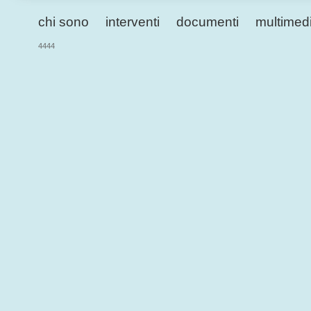
chi sono
interventi
documenti
multimed
4444