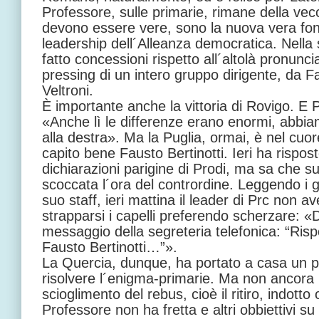
Professore, sulle primarie, rimane della vecc
devono essere vere, sono la nuova vera fonte
leadership dell´Alleanza democratica. Nella
fatto concessioni rispetto all´altolà pronunci
pressing di un intero gruppo dirigente, da 
Veltroni.
È importante anche la vittoria di Rovigo. E 
«Anche lì le differenze erano enormi, abbiam
alla destra». Ma la Puglia, ormai, è nel cuo
capito bene Fausto Bertinotti. Ieri ha rispos
dichiarazioni parigine di Prodi, ma sa che s
scoccata l´ora del contrordine. Leggendo i gi
suo staff, ieri mattina il leader di Prc non a
strapparsi i capelli preferendo scherzare: «
messaggio della segreteria telefonica: “Ris
Fausto Bertinotti…”».
La Quercia, dunque, ha portato a casa un po
risolvere l´enigma-primarie. Ma non ancora l
scioglimento del rebus, cioè il ritiro, indotto o
Professore non ha fretta e altri obbiettivi su