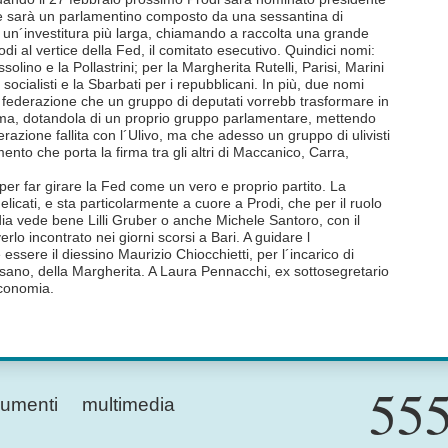
e sarà un parlamentino composto da una sessantina di
un´investitura più larga, chiamando a raccolta una grande
di al vertice della Fed, il comitato esecutivo. Quindici nomi:
olino e la Pollastrini; per la Margherita Rutelli, Parisi, Marini
i socialisti e la Sbarbati per i repubblicani. In più, due nomi
federazione che un gruppo di deputati vorrebb trasformare in
oma, dotandola di un proprio gruppo parlamentare, mettendo
perazione fallita con l´Ulivo, ma che adesso un gruppo di ulivisti
to che porta la firma tra gli altri di Maccanico, Carra,
per far girare la Fed come un vero e proprio partito. La
licati, e sta particolarmente a cuore a Prodi, che per il ruolo
dia vede bene Lilli Gruber o anche Michele Santoro, con il
rlo incontrato nei giorni scorsi a Bari. A guidare l
ssere il diessino Maurizio Chiocchietti, per l´incarico di
sano, della Margherita. A Laura Pennacchi, ex sottosegretario
economia.
555
umenti
multimedia