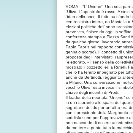
ROMA – “L´Unione”. Una sola parola, a
´Ulivo. L´apostrofo è rosso. A sinis
´idea della pace. Il tutto su sfondo
centrosinistra intero, da Mastella a 
elezioni politiche dell´anno prossi
breve vita, finisce da oggi in soffit
conferenza stampa a Piazza Santi Apo
da qualche giorno, lavorando attorn
Paolo Fabris nel rapporto commissio
gennaio scorso). Il concetto di uni
proposte degli intervistati, rapprese
´elettorato, «il senso della collettiv
mostrato il bozzetto ieri a Rutelli, 
che lo ha tenuto impegnato per tutto
anche da Bertinotti, raggiunto al te
a Milano. Una conversazione molto, 
vecchio Ulivo resta invece il simbolo
chiave degli incontri di Prodi.
Il leader della neonata “Unione” se 
in un ristorante alle spalle del quart
segretario dei ds per un´altra ora di
con il presidente della Margherita ch
soddisfazione per l´approvazione all
non nasconde di essere «contentiss
da mettere a punto tutta la macchina
ufficialmente il via all´operazione,