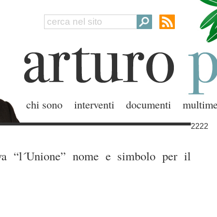
chi sono
interventi
documenti
multime
2222
va “l´Unione” nome e simbolo per il