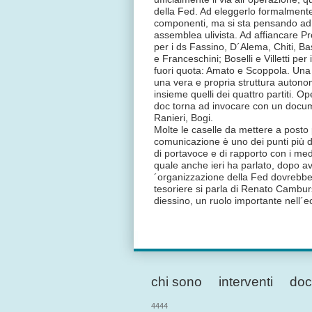
della Fed. Ad eleggerlo formalment
componenti, ma si sta pensando ad 
assemblea ulivista. Ad affiancare Pro
per i ds Fassino, D´Alema, Chiti, Bass
e Franceschini; Boselli e Villetti per 
fuori quota: Amato e Scoppola. Una 
una vera e propria struttura auton
insieme quelli dei quattro partiti. O
doc torna ad invocare con un documen
Ranieri, Bogi.
Molte le caselle da mettere a posto 
comunicazione è uno dei punti più de
di portavoce e di rapporto con i me
quale anche ieri ha parlato, dopo ave
´organizzazione della Fed dovrebbe e
tesoriere si parla di Renato Cambur
diessino, un ruolo importante nell´
chi sono
interventi
doc
4444