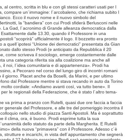
l centro, scritta in blu e con gli stessi caratteri usati per l
tra, compare un´immagine: l´arcobaleno, che richiama subito l
 bianco. Ecco il nuovo nome e il nuovo simbolo del
Bertinotti, la “bandiera” con cui Prodi sfiderà Berlusconi nelle
mo. La Gad, l´acronimo di Grande alleanza democratica dalla
ta. Esattamente dalle 13.30, quando il Professore in una
stoli “scoprirà” ufficialmente il logo. Il bozzetto era pronto
o a quell´ipotesi “Unione dei democratici” presentata da Gian
nato dallo stesso Prodi (e anticipato da Repubblica il 20
one, come scriveva il sociologo, emerge costantemente dalle
nta una categoria riferita sia alla coalizione ma anche all
ità, il noi, l´idea comunitaria e di appartenenza». Prodi ha
Fassino, a Pecoraro nel corso del lungo giro di incontri romani
 il giorno. Placet anche da Boselli, da Marini, e per ultimo
lefono dal Professore mentre si stava recando in auto da Torino
molto cordiale: «Andiamo avanti così, va tutto bene». Il
 per le regionali della Federazione, che è stato l´altro tema-
ne va prima a pranzo con Rutelli, quasi due ore faccia a faccia
ier generale del Professore, e alle tre del pomeriggio incontra il
 colloquio nello studio di piazza Santi Apostoli. Ma è soprattutto
e il clima, ora, è buono. Prodi esprime tutta la sua
´unanimità dello statuto da parte della Margherita. E Rutelli
imo» della nuova “primavera” con il Professore. Adesso c´è
, strutture e incarichi, in vista dell´appuntamento che segnerà
 quando il 27 febbraio prossimo Prodi sarà nominato presidente