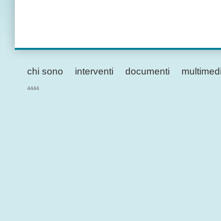
chi sono
interventi
documenti
multimed
4444