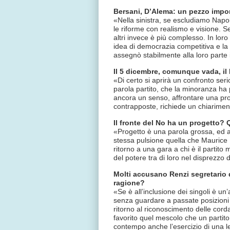
Bersani, D’Alema: un pezzo impor
«Nella sinistra, se escludiamo Napoli
le riforme con realismo e visione. S
altri invece è più complesso. In loro
idea di democrazia competitiva e la
assegnò stabilmente alla loro parte 
Il 5 dicembre, comunque vada, il 
«Di certo si aprirà un confronto ser
parola partito, che la minoranza ha
ancora un senso, affrontare una pro
contrapposte, richiede un chiariment
Il fronte del No ha un progetto?
«Progetto è una parola grossa, ed 
stessa pulsione quella che Maurice 
ritorno a una gara a chi è il partito
del potere tra di loro nel disprezzo
Molti accusano Renzi segretario 
ragione?
«Se è all’inclusione dei singoli è 
senza guardare a passate posizioni po
ritorno al riconoscimento delle cord
favorito quel mescolo che un partit
contempo anche l’esercizio di una le