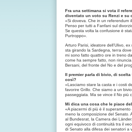
Fra una settimana si vota il refe
diventato un voto su Renzi e su 
«Si doveva. Che in un referendum il
Penso per tutti a Fanfani sul divorzi
Se questa volta la confusione è stat
Purtroppo».
Arturo Parisi, ideatore dell’Ulivo, e
sta girando la Sardegna, terra dove 
mi sono fatto quattro ore in treno da
come ha sempre fatto, non rinuncia a
Bersani, del fronte del No e del pro
Il premier parla di bivio, di scelta
così?
«Lasciamo stare la casta e i costi d
favorire Grillo. Che siamo a un bivio
passeggiata. Ma se vince il No più 
Mi dica una cosa che le piace del
«A piacermi di più è il superamento d
meno la composizione del Senato. Av
al Bundesrat, la Camera dei Länder,
ogni equivoco di continuità tra il 
di Senato alla difesa dei senatori a v