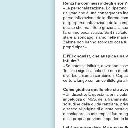
Renzi ha commesso degli errori?
«La personalizzazione. Lo ripetono tu
risultato che è una conseguenza ine
personalizzazione della riforma com
e l’iperpersonalizzazione della cam
deciso che mai. Se è grazie alla su
faremmo poca strada. Se il risultato
stare ai sondaggi siamo nelle mani d
Zalone non hanno scordato cosa fu 
propri nipoti».
E l’Economist, che auspica una vi
influire?
«Se potesse influire, dovrebbe esse
Tecnico significa solo che non è pol
diverbio chiama i carabinieri. Capac
certo a lungo con un conflitto già al
Come giudica quello che sta avv
«Un disastro. È questa la principale 
impetuosa di M5S, della frammentazi
solitudine della guida renziana, priva
disastro all’origine di questa nostal
a coniugare i suoi tempi al futuro o
della propria porzione impedendo la 
Lei è un europeista. Ma questa E