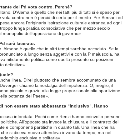
tante del Pd vota contro. Perché?
tano, D’Alema è quello che nei fatti più di tutti si è speso per
e vota contro non è perciò di certo per il merito. Per Bersani ed
 pesa ancora l’originaria ispirazione culturale estranea ad ogni
 troppo lunga pratica consociativa che per mezzo secolo
il monopolio dell’opposizione di governo».
Pd sarà lacerato.
io. Almeno è quello che in altri tempi sarebbe accaduto. Se la
 pronunciato a lungo senza aggettivi e con la P maiuscola, ha
va nitidamente politica come quella presente su posizioni
o definitivo».
 Quale?
anche linea. Direi piuttosto che sembra accomunato da una
Duverger chiamò la nostalgia dell’impotenza. O, meglio, il
 meno piccolo e grazie alla legge proporzionale alla spartizione
 della potenza del Paese».
di non essere stato abbastanza “inclusivo”. Hanno
un’accusa infondata. Pochi come Renzi hanno coinvolto persone
litiche. All’opposto sta invece la chiusura e il contrasto del
ate e componenti partitiche in quanto tali. Una linea che ha
o che si diceva nuovo attendeva invano da tempo, ma nel
adership esclusiva e solitaria».