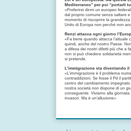
Mediterraneo” per poi “portarli tu
«Preferirei dirmi un europeo federa
dal proprio comune senza saltare e 
momento di riscoprire la grandezza de
Unito di Europa non perché non anc
Renzi attacca ogni giorno l’Euro
«Fa bene quando attacca l’attuale co
quindi, anche del nostro Paese. Non
a difesa dei nostri difetti più che a
non si può chiedere solidarietà ment
si pretende.
L’immigrazione sta diventando i
«L’immigrazione è il problema numer
contraddizioni. Se fosse il Pd il par
centro del cambiamento impegnato a 
nostra società non dispone di un gi
conseguente. Viviamo alla giornata.
invasori. Ma è un’alluvione».