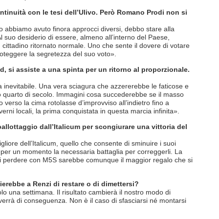
ontinuità con le tesi dell’Ulivo. Però Romano Prodi non si
 abbiamo avuto finora approcci diversi, debbo stare alla
 Al suo desiderio di essere, almeno all’interno del Paese,
un cittadino ritornato normale. Uno che sente il dovere di votare
proteggere la segretezza del suo voto».
Pd, si assiste a una spinta per un ritorno al proporzionale.
a inevitabile. Una vera sciagura che azzererebbe le faticose e
o quarto di secolo. Immagini cosa succederebbe se il masso
 verso la cima rotolasse d’improvviso all’indietro fino a
overni locali, la prima conquistata in questa marcia infinita».
ballottaggio dall’Italicum per scongiurare una vittoria del
igliore dell’Italicum, quello che consente di sminuire i suoi
lo per un momento la necessaria battaglia per correggerli. La
 di perdere con M5S sarebbe comunque il maggior regalo che si
ierebbe a Renzi di restare o di dimettersi?
o una settimana. Il risultato cambierà il nostro modo di
e verrà di conseguenza. Non è il caso di sfasciarsi né montarsi