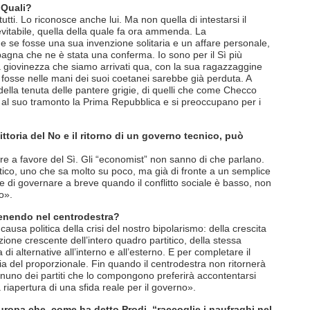
 Quali?
tti. Lo riconosce anche lui. Ma non quella di intestarsi il
vitabile, quella della quale fa ora ammenda. La
e se fosse una sua invenzione solitaria e un affare personale,
pagna che ne è stata una conferma. Io sono per il Sì più
a giovinezza che siamo arrivati qua, con la sua ragazzaggine
 fosse nelle mani dei suoi coetanei sarebbe già perduta. A
ella tenuta delle pantere grigie, di quelli che come Checco
al suo tramonto la Prima Repubblica e si preoccupano per i
ttoria del No e il ritorno di un governo tecnico, può
re a favore del Sì. Gli “economist” non sanno di che parlano.
itico, uno che sa molto su poco, ma già di fronte a un semplice
e di governare a breve quando il conflitto sociale è basso, non
to».
enendo nel centrodestra?
causa politica della crisi del nostro bipolarismo: della crescita
one crescente dell’intero quadro partitico, della stessa
 di alternative all’interno e all’esterno. E per completare il
gia del proporzionale. Fin quando il centrodestra non ritornerà
gnuno dei partiti che lo compongono preferirà accontentarsi
riapertura di una sfida reale per il governo».
uropa che, come ha detto Prodi, “raccoglie i naufraghi nel