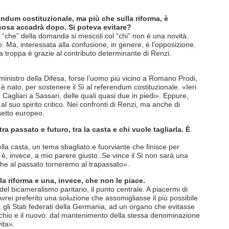
rendum costituzionale, ma più che sulla riforma, è
cosa accadrà dopo. Si poteva evitare?
 “che” della domanda si mescoli col “chi” non è una novità.
o. Ma, interessata alla confusione, in genere, è l’opposizione.
a troppa è grazie al contributo determinante di Renzi.
x ministro della Difesa, forse l’uomo più vicino a Romano Prodi,
è nato, per sostenere il Sì al referendum costituzionale. «Ieri
 Cagliari a Sassari, delle quali quasi due in piedi». Eppure,
l suo spirito critico. Nei confronti di Renzi, ma anche di
getto europeo.
 tra passato e futuro, tra la casta e chi vuole tagliarla. È
ella casta, un tema sbagliato e fuorviante che finisce per
 è, invece, a mio parere giusto. Se vince il Sì non sarà una
che al passato torneremo al trapassato».
la riforma e una, invece, che non le piace.
el bicameralismo paritario, il punto centrale. A piacermi di
rei preferito una soluzione che assomigliasse il più possibile
 gli Stati federati della Germania, ad un organo che evitasse
vecchio e il nuovo: dal mantenimento della stessa denominazione
ita».