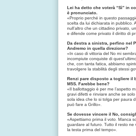
Lei ha detto che voterà “Sì” in c
è pronunciato.
«Proprio perché in questo passaggio
scelta da lui dichiarata in pubblico.
null’altro che un cittadino privato, 
e difende come privato il diritto di 
Da destra a sinistra, perfino nel 
Andremo in quella direzione?
«In caso di vittoria del No mi sembr
incompiute conquiste di quest’ultim
che, con tanta fatica, abbiamo spinto
travolgere la stabilità degli stessi g
Renzi pare disposto a togliere il 
M5S. Farebbe bene?
«Il ballottaggio è per me l’aspetto m
gravi difetti e rinviare anche se so
sola idea che lo si tolga per paura
può fare a Grillo».
Se dovesse vincere il No, consigl
«Aspettiamo prima il voto. Manca sol
guardare al futuro. Tutto il resto n
la testa prima del tempo».