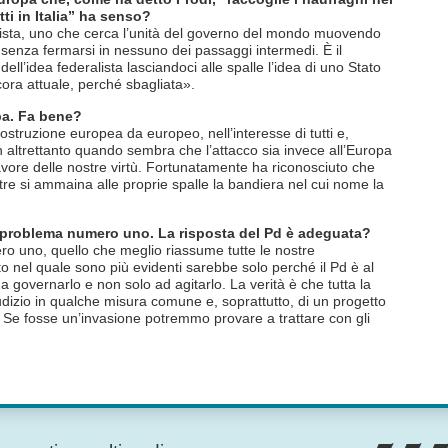
tti in Italia” ha senso?
lista, uno che cerca l’unità del governo del mondo muovendo
senza fermarsi in nessuno dei passaggi intermedi. È il
ll’idea federalista lasciandoci alle spalle l’idea di uno Stato
ora attuale, perché sbagliata».
pa. Fa bene?
struzione europea da europeo, nell’interesse di tutti e,
 altrettanto quando sembra che l’attacco sia invece all’Europa
 favore delle nostre virtù. Fortunatamente ha riconosciuto che
re si ammaina alle proprie spalle la bandiera nel cui nome la
l problema numero uno. La risposta del Pd è adeguata?
o uno, quello che meglio riassume tutte le nostre
tito nel quale sono più evidenti sarebbe solo perché il Pd è al
governarlo e non solo ad agitarlo. La verità è che tutta la
udizio in qualche misura comune e, soprattutto, di un progetto
 Se fosse un’invasione potremmo provare a trattare con gli