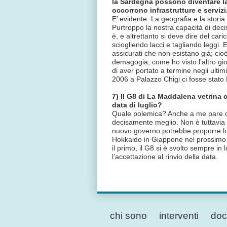
la Sardegna possono diventare la p
occorrono infrastrutture e servizi
E’ evidente. La geografia e la stori
Purtroppo la nostra capacità di dec
è, e altrettanto si deve dire del cari
sciogliendo lacci e tagliando leggi. 
assicurati che non esistano già; cioè
demagogia, come ho visto l’altro gi
di aver portato a termine negli ult
2006 a Palazzo Chigi ci fosse stato
7) Il G8 di La Maddalena vetrina 
data di luglio?
Quale polemica? Anche a me pare ch
decisamente meglio. Non è tuttavia 
nuovo governo potrebbe proporre lo
Hokkaido in Giappone nel prossimo lu
il primo, il G8 si è svolto sempre in
l’accettazione al rinvio della data.
chi sono
interventi
doc