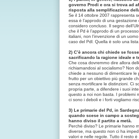
governo Prodi e ora si trova ad a
risposta alla semplificazione dell
Se il 14 ottobre 2007 rappresenta se
essa è l’approdo di una gestazione 
considero concluso. Il segno dell’Uli
che il Pd è l’approdo di un processo p
italiani, non l’invenzione di un uom
caso del Pdl. Quella è solo una lista 
2) C’è ancora chi chiede se fosse
sacrificando la ragione ideale e t
Che cosa dovremmo dire allora delle
richiamandosi al socialismo? Non d
chiede a nessuno di dimenticare le p
frutto per un obiettivo più grande che 
senza mortificare le distinzioni. Ci 
propria parte, a difendere i suoi in
questo a noi non basta. I problemi n
ci sono i deboli e i forti vogliamo ris
3) Le primarie del Pd, in Sardegna
quando scese in campo a sostegn
hanno diviso il partito a metà.
Perchè diviso? Le primarie hanno m
diverse, ma questo non ci ha impedito
valori e nelle regole. Tutto il resto