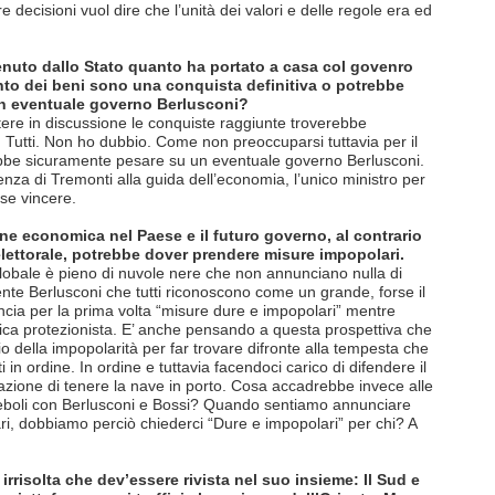
re decisioni vuol dire che l’unità dei valori e delle regole era ed
nuto dallo Stato quanto ha portato a casa col govenro
mento dei beni sono una conquista definitiva o potrebbe
n eventuale governo Berlusconi?
tere in discussione le conquiste raggiunte troverebbe
. Tutti. Non ho dubbio. Come non preoccuparsi tuttavia per il
rebbe sicuramente pesare su un eventuale governo Berlusconi.
senza di Tremonti alla guida dell’economia, l’unico ministro per
se vincere.
ne economica nel Paese e il futuro governo, al contrario
ettorale, potrebbe dover prendere misure impopolari.
globale è pieno di nuvole nere che non annunciano nulla di
nte Berlusconi che tutti riconoscono come un grande, forse il
ncia per la prima volta “misure dure e impopolari” mentre
ca protezionista. E’ anche pensando a questa prospettiva che
hio della impopolarità per far trovare difronte alla tempesta che
ti in ordine. In ordine e tuttavia facendoci carico di difendere il
tazione di tenere la nave in porto. Cosa accadrebbe invece alle
ù deboli con Berlusconi e Bossi? Quando sentiamo annunciare
ri, dobbiamo perciò chiederci “Dure e impopolari” per chi? A
rrisolta che dev’essere rivista nel suo insieme: Il Sud e