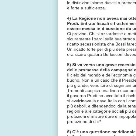
le distinzioni siamo riusciti a prende
è forte a sufficienza.
4) La Regione non aveva mai otte
Prodi. Entrate fiscali e trasferi
essere messa in dicussione da u
Ci provino. Chi si azzardasse a met
sicuramente i sardi sulla sua strada
ricatto secessionista che Bossi fa
Un ricatto forte per di più della pre
ora sicuro qualora Berlusconi doves
5) Si va verso una grave recessio
delle promesse della campagna el
Il cielo del mondo e dell’economia 
buono. Non è un caso che il Preside
più grande, venditore di sogni annu
Tremonti auspica una linea economi
il governo Prodi ha accettato il risc
si avvicinava la nave Italia con i con
più deboli, e difendendoci dalla ten
regioni e alle categorie sociali pi
protezioni e misure dure e impopola
protezione di chi?
6) C’è una questione meridionale i