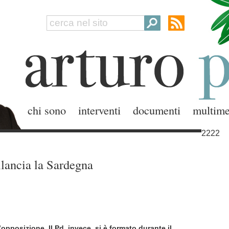
chi sono
interventi
documenti
multime
2222
ilancia la Sardegna
l’opposizione. Il Pd, invece, si è formato durante il