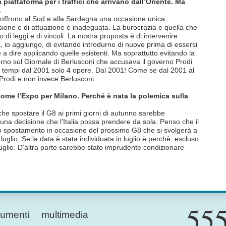
iattaforma per i traffici che arrivano dall’Oriente. Ma
.
a offrono al Sud e alla Sardegna una occasione unica.
isione e di attuazione è inadeguata. La burocrazia e quella che
co di leggi e di vincoli. La nostra proposta è di intervenire
E, io aggiungo, di evitando introdurne di nuove prima di essersi
 a dire applicando quelle esistenti. Ma soprattutto evitando la
orno sul Giornale di Berlusconi che accusava il governo Prodi
imi tempi dal 2001 solo 4 opere. Dal 2001! Come se dal 2001 al
 Prodi e non invece Berlusconi.
come l’Expo per Milano. Perché è nata la polemica sulla
e spostare il G8 ai primi giorni di autunno sarebbe
una decisione che l’Italia possa prendere da sola. Penso che il
 spostamento in occasione del prossimo G8 che si svolgerà a
glio. Se la data è stata individuata in luglio è perchè, escluso
 luglio. D’altra parte sarebbe stato imprudente condizionare
555
umenti
multimedia