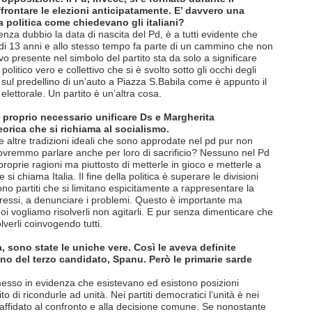
ffrontare le elezioni anticipatamente. E’ davvero una
a politica come chiedevano gli italiani?
nza dubbio la data di nascita del Pd, è a tutti evidente che
di 13 anni e allo stesso tempo fa parte di un cammino che non
vo presente nel simbolo del partito sta da solo a significare
olitico vero e collettivo che si è svolto sotto gli occhi degli
o sul predellino di un’auto a Piazza S.Babila come è appunto il
elettorale. Un partito è un’altra cosa.
 proprio necessario unificare Ds e Margherita
eorica che si richiama al socialismo.
 altre tradizioni ideali che sono approdate nel pd pur non
ovremmo parlare anche per loro di sacrificio? Nessuno nel Pd
roprie ragioni ma piuttosto di metterle in gioco e metterle a
si chiama Italia. Il fine della politica è superare le divisioni
sono partiti che si limitano espicitamente a rappresentare la
teressi, a denunciare i problemi. Questo è importante ma
oi vogliamo risolverli non agitarli. E pur senza dimenticare che
olverli coinvogendo tutti.
, sono state le uniche vere. Così le aveva definite
o del terzo candidato, Spanu. Però le primarie sarde
esso in evidenza che esistevano ed esistono posizioni
 di ricondurle ad unità. Nei partiti democratici l’unità è nei
 è affidato al confronto e alla decisione comune. Se nonostante