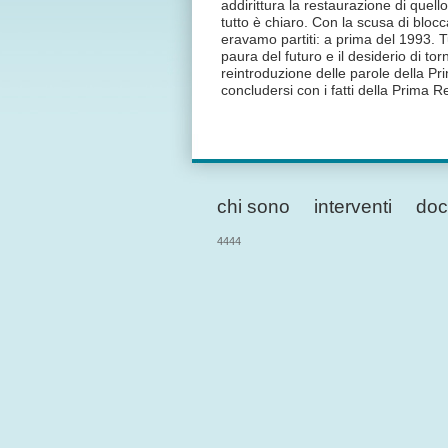
addirittura la restaurazione di quel
tutto è chiaro. Con la scusa di blo
eravamo partiti: a prima del 1993. T
paura del futuro e il desiderio di t
reintroduzione delle parole della P
concludersi con i fatti della Prima R
chi sono
interventi
doc
4444