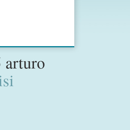
 arturo
isi