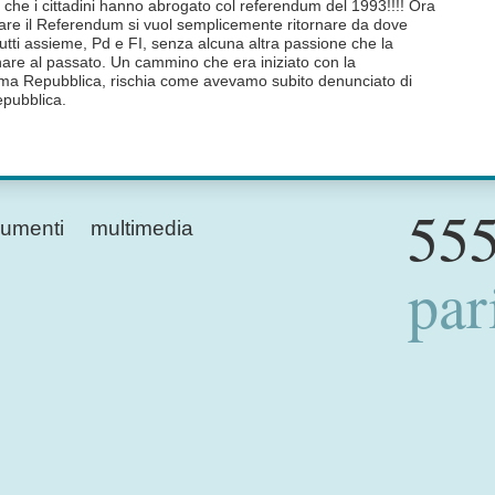
lo che i cittadini hanno abrogato col referendum del 1993!!!! Ora
ccare il Referendum si vuol semplicemente ritornare da dove
utti assieme, Pd e FI, senza alcuna altra passione che la
ornare al passato. Un cammino che era iniziato con la
rima Repubblica, rischia come avevamo subito denunciato di
epubblica.
555
umenti
multimedia
par