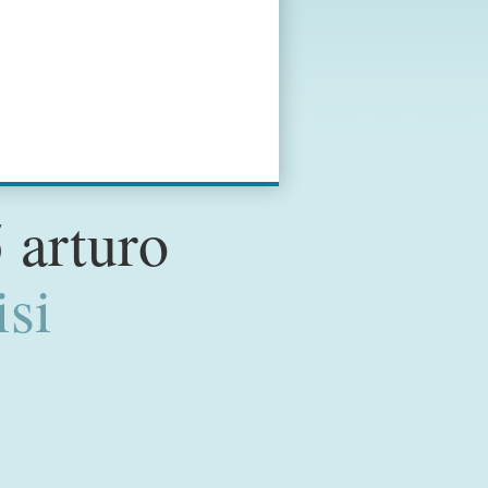
 arturo
isi