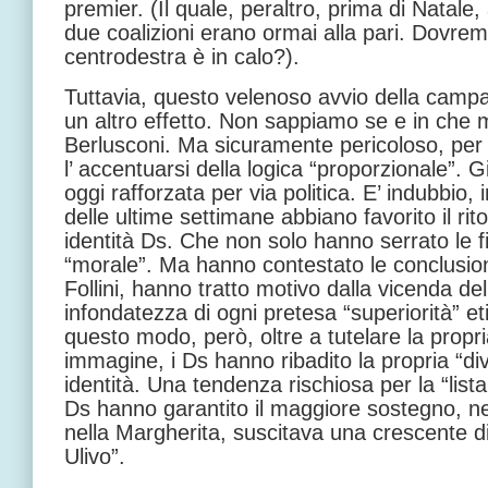
premier. (Il quale, peraltro, prima di Natale
due coalizioni erano ormai alla pari. Dovre
centrodestra è in calo?).
Tuttavia, questo velenoso avvio della campa
un altro effetto. Non sappiamo se e in che 
Berlusconi. Ma sicuramente pericoloso, per i
l’ accentuarsi della logica “proporzionale”.
oggi rafforzata per via politica. E’ indubbio, 
delle ultime settimane abbiano favorito il rito
identità Ds. Che non solo hanno serrato le f
“morale”. Ma hanno contestato le conclusion
Follini, hanno tratto motivo dalla vicenda del
infondatezza di ogni pretesa “superiorità” eti
questo modo, però, oltre a tutelare la propri
immagine, i Ds hanno ribadito la propria “div
identità. Una tendenza rischiosa per la “lista 
Ds hanno garantito il maggiore sostegno, ne
nella Margherita, suscitava una crescente diff
Ulivo”.