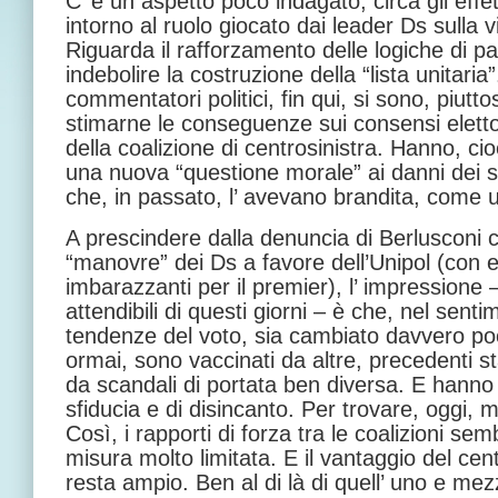
C’ è un aspetto poco indagato, circa gli effett
intorno al ruolo giocato dai leader Ds sulla 
Riguarda il rafforzamento delle logiche di p
indebolire la costruzione della “lista unitaria”.
commentatori politici, fin qui, si sono, piutto
stimarne le conseguenze sui consensi elettor
della coalizione di centrosinistra. Hanno, cio
una nuova “questione morale” ai danni dei sogg
che, in passato, l’ avevano brandita, come 
A prescindere dalla denuncia di Berlusconi 
“manovre” dei Ds a favore dell’Unipol (con es
imbarazzanti per il premier), l’ impressione 
attendibili di questi giorni – è che, nel senti
tendenze del voto, sia cambiato davvero poco
ormai, sono vaccinati da altre, precedenti s
da scandali di portata ben diversa. E hanno e
sfiducia e di disincanto. Per trovare, oggi, m
Così, i rapporti di forza tra le coalizioni se
misura molto limitata. E il vantaggio del cen
resta ampio. Ben al di là di quell’ uno e mez