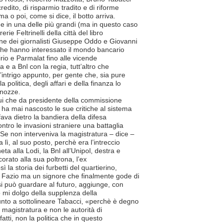
redito, di risparmio tradito e di riforme
ima o poi, come si dice, il botto arriva.
e in una delle più grandi (ma in questo caso
erie Feltrinelli della città del libro
one dei giornalisti Giuseppe Oddo e Giovanni
 che hanno interessato il mondo bancario
irio e Parmalat fino alle vicende
 e a Bnl con la regia, tutt’altro che
l’intrigo appunto, per gente che, sia pure
 politica, degli affari e della finanza lo
 nozze.
ui che da presidente della commissione
 ha mai nascosto le sue critiche al sistema
fava dietro la bandiera della difesa
ontro le invasioni straniere una battaglia
«Se non interveniva la magistratura – dice –
ì, al suo posto, perchè era l’intreccio
ta alla Lodi, la Bnl all’Unipol, destra e
corato alla sua poltrona, l’ex
 la storia dei furbetti del quartierino,
iù Fazio ma un signore che finalmente gode di
 si può guardare al futuro, aggiunge, con
 mi dolgo della supplenza della
punto a sottolineare Tabacci, «perchè è degno
 magistratura e non le autorità di
fatti, non la politica che in questo