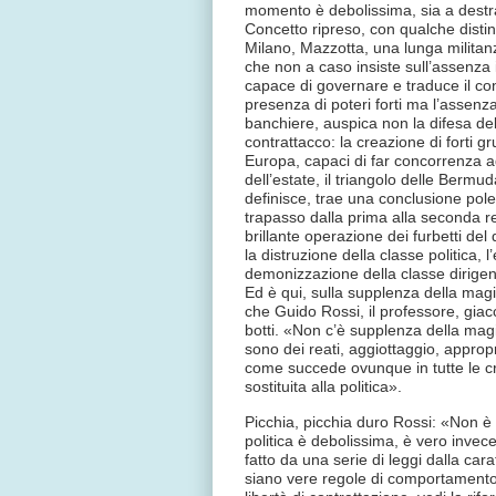
momento è debolissima, sia a destra
Concetto ripreso, con qualche distin
Milano, Mazzotta, una lunga militan
che non a caso insiste sull’assenza in
capace di governare e traduce il con
presenza di poteri forti ma l’assenza
banchiere, auspica non la difesa dell
contrattacco: la creazione di forti gr
Europa, capaci di far concorrenza ag
dell’estate, il triangolo delle Berm
definisce, trae una conclusione pol
trapasso dalla prima alla seconda r
brillante operazione dei furbetti de
la distruzione della classe politica,
demonizzazione della classe dirigent
Ed è qui, sulla supplenza della magis
che Guido Rossi, il professore, giac
botti. «Non c’è supplenza della magis
sono dei reati, aggiottaggio, approp
come succede ovunque in tutte le cri
sostituita alla politica».
Picchia, picchia duro Rossi: «Non è 
politica è debolissima, è vero invec
fatto da una serie di leggi dalla cara
siano vere regole di comportamento 