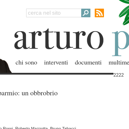
chi sono
interventi
documenti
multime
2222
sparmio: un obbrobrio
do Rossi, Roberto Mazzotta, Bruno Tabacci