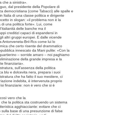
 che a sinistra».
guo, dal presidente della Popolare di
za democristiana (come Tabacci) alle spalle e
 Italia di una classe politica e dirigente
cetto in slogan: «il problema non è la
 di una politica forte». Lui, come
’italianità delle banche ma il
uppi creditizi capaci di espandersi in
li altri gruppi europei. E dalle vicende
uda Antonveneta-Bnl-Rcs come lui lo
emica che certo risente del drammatico
epubblica innescato da Mani pulite: «Con la
l quartierino – sorride amaro – noi paghiamo
 l’eliminazione della grande impresa e la
e finanziaria».
tratura, sull’assenza della politica
ca blu e dolcevita nera, prepara i suoi
tratura che ha fatto il suo mestiere, ci
riazione indebita, è intervenuta proprio
si finanziarie: non è vero che si è
così vero che la
e che la politica sta costruendo un sistema
tteristica agghiacciante: evitare che ci
sulla base di una presunzione di false