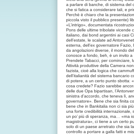
a parlare di banche, di sistema del c
che si fatica a considerare tali, e pr
Perchè è chiaro che la presentazion
piccola visto il pubblico presente) libr
«L’intrigo», documentata ricostruzi
Pons delle ultime tribolate vicende
italiano, dai bond argentini ai casi C
dell’estate, le scalate ad Antonveneta
esterna, dell’ex governatore Fazio, 
da angolazioni diverse, il mondo della
conosce a fondo, beh, è un invito a
Prendete Tabacci, per cominciare, l
Attività produttive della Camera non
fazista, cioè alla logica che cammuf
dell’italianità del sistema bancario c
di potere, a un certo punto sbotta: 
cosa credete? Fazio sarebbe ancora l
delle due Opa bipartisan, l’Antonvene
sinistra d’accordo, che teneva lì, an
governatore». Bene che sia finita così
bene che in Bankitalia non ci sia p
una forte credibilità internazionale,
un po’ più di speranza, ma… «ma io
magistratura», ci tiene a un certo 
solo di un paese arretrato che sia la
controllo a portare a galla fatti e mis