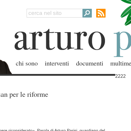
chi sono
interventi
documenti
multime
2222
san per le riforme
re riconsiderato». Parola di Arturo Parisi, guardiano del