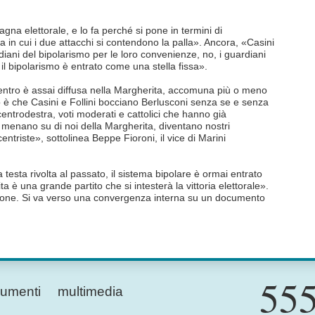
na elettorale, e lo fa perché si pone in termini di
in cui i due attacchi si contendono la palla». Ancora, «Casini
diani del bipolarismo per le loro convenienze, no, i guardiani
i il bipolarismo è entrato come una stella fissa».
centro è assai diffusa nella Margherita, accomuna più o meno
o è che Casini e Follini bocciano Berlusconi senza se e senza
centrodestra, voti moderati e cattolici che hanno già
 menano su di noi della Margherita, diventano nostri
ntriste», sottolinea Beppe Fioroni, il vice di Marini
testa rivolta al passato, il sistema bipolare è ormai entrato
ita è una grande partito che si intesterà la vittoria elettorale».
ezione. Si va verso una convergenza interna su un documento
555
umenti
multimedia