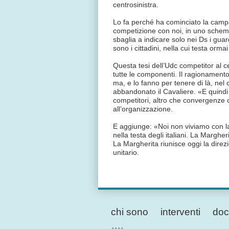
centrosinistra.
Lo fa perché ha cominciato la campag
competizione con noi, in uno schema 
sbaglia a indicare solo nei Ds i guar
sono i cittadini, nella cui testa orma
Questa tesi dell’Udc competitor al 
tutte le componenti. Il ragionament
ma, e lo fanno per tenere di là, nel 
abbandonato il Cavaliere. «E quindi
competitori, altro che convergenze ce
all’organizzazione.
E aggiunge: «Noi non viviamo con la 
nella testa degli italiani. La Margher
La Margherita riunisce oggi la dir
unitario.
chi sono
interventi
doc