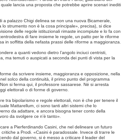
il quale lancia una proposta che potrebbe aprire scenari inediti
di a palazzo Chigi delinea se non una nuova Bicamerale,
lo strumento non è la cosa principale», precisa), si dice
visione delle regole istituzionali rimaste incompiute e lo fa con
 centrodestra di fare insieme le regole, un patto per le riforme
 in soffitta della nefasta prassi delle riforme a maggioranza.
pondere a quanti vedono dietro l’angolo inciuci centristi,
ra, ma temuti o auspicati a seconda dei punti di vista per la
riforme da scrivere insieme, maggioranza e opposizione, nella
o nel solco della continuità, il primo punto del programma
 Non si ferma qui, il professore sassarese. Né si arresta
ggi elettorali o di forme di governo.
re tra bipolarismo e regole elettorali, non è che per tenere il
uale Mattarellum, ci sono tanti altri sistemi che lo
overno da adattare, e ancora bisogna tener conto della
oro da svolgere ce n’è tanto».
plicare a Pierferdinando Casini, che nel delineare un futuro
 critiche a Prodi. «Casini è paradossale. Invece di trarre le
ndo dal governo, si è messo a criticare il leader del