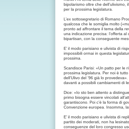
bipolarismo oltre che dell’ulivismo, 
per la prossima legislatura.
L’ex sottosegretario di Romano Pro
qualcosa che le somiglia molto («ma 
pronto ad affrontare il tema della re
una indicazione precisa: l’offerta al
bipartisan, con la conseguente messa
E’ il modo parisiano e ulivista di ris
impossibili ormai in questa legislatu
prossima.
Scandisce Parisi: «Un patto per le 
prossima legislatura. Per noi è tutt
dell’Ulivo del ’96 già lo provedeva».
davanti a possibili cambiamenti di le
Dice: «Io sto ben attento a distingue
primo bisogna essere vincolati all’att
garantiscono. Poi c’è la forma di g
Convenzione europea. Insomma, lav
E’ il modo parisiano e ulivista di re
partito dei moderati, non ha lesinato
conseguenze del loro congresso usce