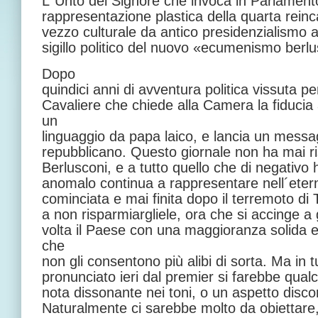
L´Unto del Signore che invoca in Parlamento 
rappresentazione plastica della quarta reinc
vezzo culturale da antico presidenzialismo 
sigillo politico del nuovo «ecumenismo berl
Dopo
quindici anni di avventura politica vissuta pe
Cavaliere che chiede alla Camera la fiduci
un
linguaggio da papa laico, e lancia un messa
repubblicano. Questo giornale non ha mai ris
Berlusconi, e a tutto quello che di negativo
anomalo continua a rappresentare nell´eterna
cominciata e mai finita dopo il terremoto di
a non risparmiargliele, ora che si accinge a
volta il Paese con una maggioranza solida 
che
non gli consentono più alibi di sorta. Ma in 
pronunciato ieri dal premier si farebbe qual
nota dissonante nei toni, o un aspetto disco
Naturalmente ci sarebbe molto da obiettare, 