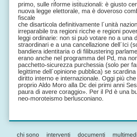
primo, sulle riforme istituzionali: è giusto ce
nuova legge elettorale, ma è doveroso com
fiscale
che disarticola definitivamente l´unità nazi
irreparabile tra regioni ricche e regioni pove
leggi ordinarie: non si può votare no a una 
straordinari e a una cancellazione dell´Ici (
bandiera identitaria o di filibustering parla
erano anche nel programma del Pd, ma non 
pacchetto-sicurezza purchessia (solo per far
legittime dell´opinione pubblica) se scardina i 
diritto interno e internazionale. Oggi più c
proprio Aldo Moro alla Dc dei primi anni Se
paura di avere coraggio». Per il Pd è una bu
neo-moroteismo berlusconiano.
chi sono
interventi
documenti
multimed