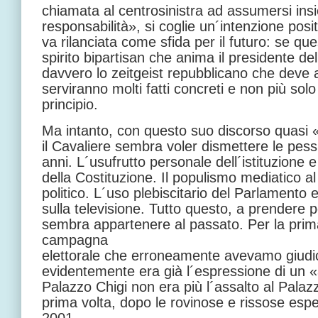
chiamata al centrosinistra ad assumersi in
responsabilità», si coglie un´intenzione posit
va rilanciata come sfida per il futuro: se qu
spirito bipartisan che anima il presidente de
davvero lo zeitgeist repubblicano che deve al
serviranno molti fatti concreti e non più sol
principio.
Ma intanto, con questo suo discorso quasi «
il Cavaliere sembra voler dismettere le pessi
anni. L´usufrutto personale dell´istituzione e
della Costituzione. Il populismo mediatico a
politico. L´uso plebiscitario del Parlamento 
sulla televisione. Tutto questo, a prendere 
sembra appartenere al passato. Per la prim
campagna
elettorale che erroneamente avevamo giudi
evidentemente era già l´espressione di un «a
Palazzo Chigi non era più l´assalto al Palaz
prima volta, dopo le rovinose e rissose esp