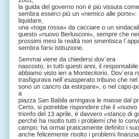
2001,
la guida del governo non è più vissuta com
sembra esserci più un «nemico alle porte»
liquidare,
una «toga rossa» da cacciare o un sindacal
questo «nuovo Berlusconi», sempre che nei 
prossimi mesi la realtà non smentisca l´app
sembra farsi istituzione.
Semmai viene da chiedersi dov´era
nascosto, in tutti questi anni, il responsabi
abbiamo visto ieri a Montecitorio. Dov´era r
trasfigurava nell´esasperato tribuno che nel
sono un cancro da estirpare», o nel capo-po
a
piazza San Babila arringava le masse dal p
Certo, si potrebbe rispondere che il «nuovo 
trionfo del 13 aprile, è davvero «stanco di
perché ha risolto tutti i problemi che lo con
campo: ha ormai praticamente definito i suoi
anche felicemente risolto i problemi finanzi