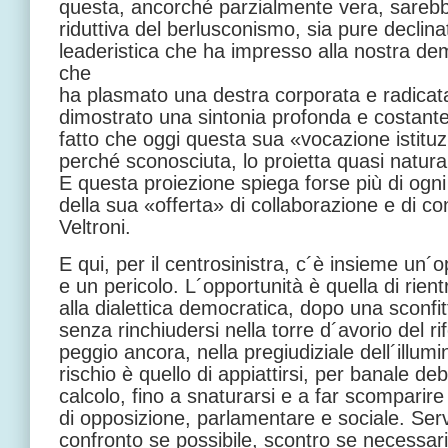
questa, ancorché parzialmente vera, sareb
riduttiva del berlusconismo, sia pure declin
leaderistica che ha impresso alla nostra dem
che
ha plasmato una destra corporata e radicata 
dimostrato una sintonia profonda e costante 
fatto che oggi questa sua «vocazione istitu
perché sconosciuta, lo proietta quasi natura
E questa proiezione spiega forse più di ogni 
della sua «offerta» di collaborazione e di co
Veltroni.
E qui, per il centrosinistra, c´è insieme un´
e un pericolo. L´opportunità è quella di rient
alla dialettica democratica, dopo una sconfit
senza rinchiudersi nella torre d´avorio del ri
peggio ancora, nella pregiudiziale dell´illumi
rischio è quello di appiattirsi, per banale d
calcolo, fino a snaturarsi e a far scomparire 
di opposizione, parlamentare e sociale. Serv
confronto se possibile, scontro se necessari