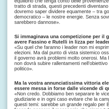
equilibrio che tenga conto delle provenienz
tratto di strada, questi precedenti diventano 
dovremo saper dividere equamente – tra gove
democratico – le nostre energie. Senza sov
sarebbero dannose».
Si immaginava una competizione per il
avere Fassino e Rutelli in lizza per lead
«Su quel che faranno i leader non mi esprim
elezioni. Ma dal punto di vista sistemico oss
il governo avrà problemi molto onerosi. Ma 
non dovrà subire rallentamenti nell’obiettiv
politico».
Ma la vostra annunciatissima vittoria ele
essere messa in forse dalle vicende di q
«Non credo. Dobbiamo ben separare le vicen
giudiziarie e in ogni caso evitare che la cam
questi temi: sarebbe un grande regalo per Be