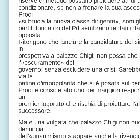
riserve di metodo possano preludere ad una 
condizionare, se non a frenare la sua asce
Prodi
«si brucia la nuova classe dirigente», somigli
partiti fondatori del Pd sembrano tentati inf
opposta.
Ritengono che lanciare la candidatura del si
in
prospettiva a palazzo Chigi, non possa che
l’«oscuramento» del
governo: senza escludere una crisi. Sarebbe 
via la
patina d’impopolarità che si è posata sul cen
Prodi è considerato uno dei maggiori respo
un
premier logorato che rischia di proiettare l’
successore.
Ma è una vulgata che palazzo Chigi non pu
denuncia
dell’«unanimismo » appare anche la rivendic