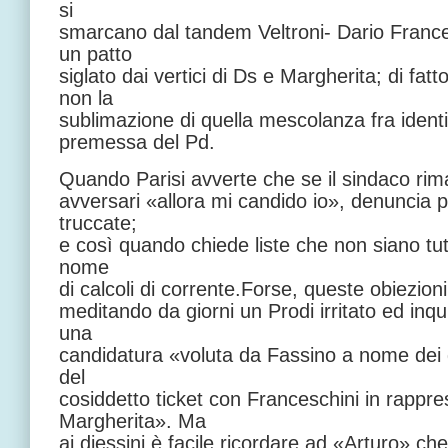
si
smarcano dal tandem Veltroni- Dario Franc
un patto
siglato dai vertici di Ds e Margherita; di fa
non la
sublimazione di quella mescolanza fra ident
premessa del Pd.
Quando Parisi avverte che se il sindaco ri
avversari «allora mi candido io», denuncia 
truccate;
e così quando chiede liste che non siano tutt
nome
di calcoli di corrente.Forse, queste obiezio
meditando da giorni un Prodi irritato ed inqu
una
candidatura «voluta da Fassino a nome dei 
del
cosiddetto ticket con Franceschini in rappr
Margherita». Ma
ai diessini è facile ricordare ad «Arturo» c